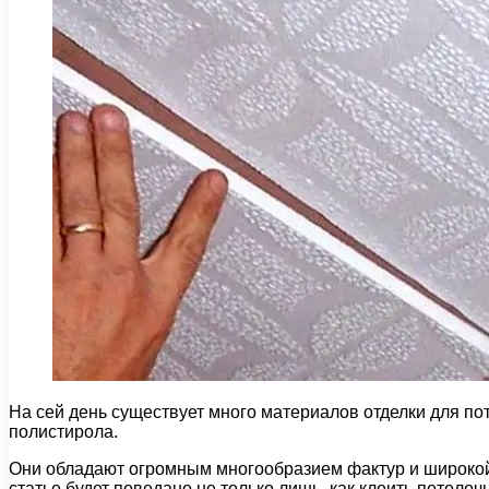
На сей день существует много материалов отделки для п
полистирола.
Они обладают огромным многообразием фактур и широкой 
статье будет поведано не только лишь, как клеить потолочн