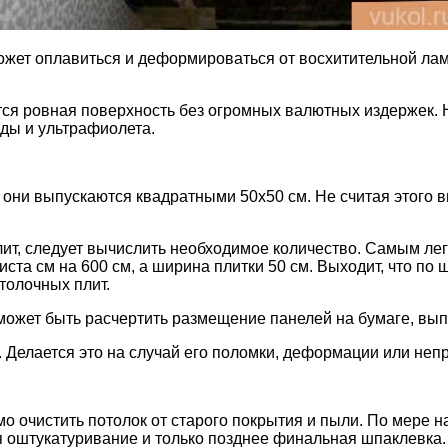
жет оплавиться и деформироваться от восхитительной ламп
ся ровная поверхность без огромных валютных издержек. Н
ды и ультрафиолета.
 они выпускаются квадратными 50х50 см. Не считая этого
лит, следует вычислить необходимое количество. Самым лег
ста см на 600 см, а ширина плитки 50 см. Выходит, что по 
толочных плит.
, может быть расчертить размещение панелей на бумаге, в
 Делается это на случай его поломки, деформации или неп
о очистить потолок от старого покрытия и пыли. По мере 
я оштукатуривание и только позднее финальная шпаклевка. 