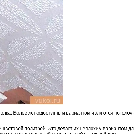
отолка. Более легкодоступным вариантом являются потоло
цветовой политрой. Это делает их неплохим вариантом для
ую плитку, да и как заботиться за ней в дальнейшем.