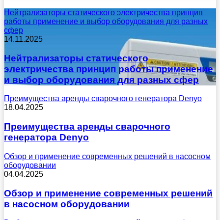
Нейтрализаторы статического электричества принцип
работы применение и выбор оборудования для разных
сфер
14.11.2025
Нейтрализаторы статического
электричества принцип работы применение
и выбор оборудования для разных сфер
Преимущества аренды сварочного генератора Denyo
18.04.2025
Преимущества аренды сварочного
генератора Denyo
Обзор и применение современных решений в насосном
оборудовании
04.04.2025
Обзор и применение современных решений
в насосном оборудовании