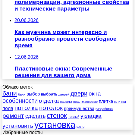
полимеризации, адгезионные свойства
и технические параметры
20.06.2026
Как мужчина может интересно и
разнообразно провести свободное
время
12.06.2026
Пластиковые окна: Современные
решения для вашего дома
Облако меток
бани
двери
окна
выбор
выбрать
баня
дверей
особенности
отделка
плитка
плитки
паркета
пластмассовые
потолка
потолок
пола
преимущества
разработка
стенок
ремонт
укладка
сделать
теплый
установка
установить
фото
Избранные посты