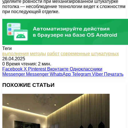
уделяйте ровности при механизированной штукатурке
потолка — несоблюдение технологии ведет к сложностям
при последующей отделке.
Теги
выполнения
методы
работ
современные
штукатурных
26.04.2025
0
Время чтения: 2 мин.
Facebook
X
Pinterest
Вконтакте
Одноклассники
Messenger
Messenger
WhatsApp
Telegram
Viber
Печатать
ПОХОЖИЕ СТАТЬИ