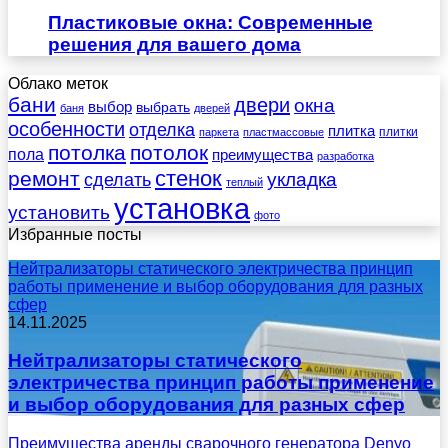
Пластиковые окна: Современные
решения для вашего дома
Облако меток
бани
двери
окна
выбор
выбрать
баня
дверей
особенности
отделка
плитка
плитки
паркета
пластмассовые
потолка
потолок
пола
преимущества
разработка
стенок
ремонт
укладка
сделать
теплый
установка
установить
фото
Избранные посты
Нейтрализаторы статического электричества принцип
работы применение и выбор оборудования для разных
сфер
14.11.2025
Нейтрализаторы статического
электричества принцип работы применение
и выбор оборудования для разных сфер
Преимущества аренды сварочного генератора Denyo