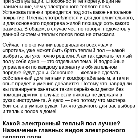
при эксплуатации. Способности теплорегуляции не
наименьшие, чем у электронного теплого пола.
Установка пленки проводится под хоть какое напольное
покрытие. Пленка употребляется и для дополнительного,
и для основного подогрева жилой площади хоть какого
размера. В общем, в случае честно говоря, недочетов у
данной системы теплых полов пока не отыскали.
Сейчас, по окончании взвешивания всех «за» и
«против», уже может быть брать теплый пол — какой
выбрать, вы уже точно решили. А ах так сделать теплый
пол у себя дома — это отдельная тема. И подробные
управления по каждому варианту в обязательном
порядке будут даны. Основное — желание сделать
собственный дом теплым и комфортабельным, а там и
опыт придет, и умения добавится. Потому что навряд ли
вы планируете заняться таким серьёзным делом без
помощи других, в случае если никогда не держали в
руках инструмента. А дело — оно потому что мастера
боится, а в умных руках. Так что удачного для вас выбора
и теплых полов в доме!
Какой электронный теплый пол лучше?
Назначение главных видов электронного
теплого пола