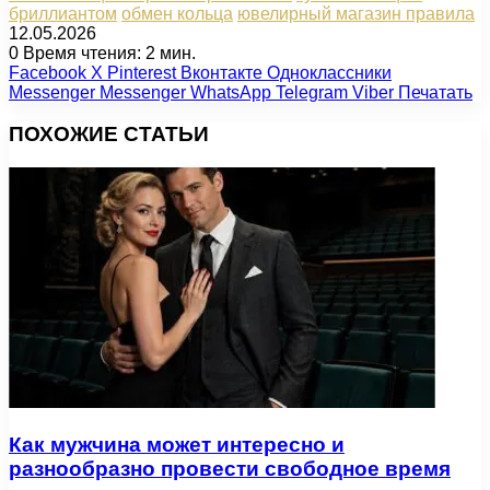
бриллиантом
обмен кольца
ювелирный магазин правила
12.05.2026
0
Время чтения: 2 мин.
Facebook
X
Pinterest
Вконтакте
Одноклассники
Messenger
Messenger
WhatsApp
Telegram
Viber
Печатать
ПОХОЖИЕ СТАТЬИ
Как мужчина может интересно и
разнообразно провести свободное время