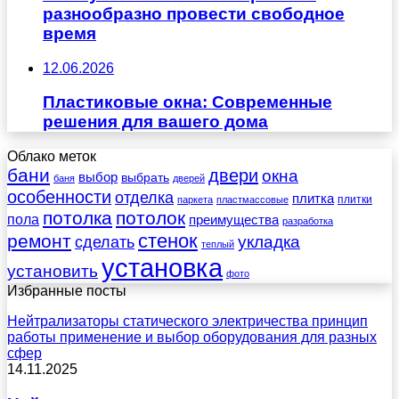
разнообразно провести свободное
время
12.06.2026
Пластиковые окна: Современные
решения для вашего дома
Облако меток
бани
двери
окна
выбор
выбрать
баня
дверей
особенности
отделка
плитка
плитки
паркета
пластмассовые
потолка
потолок
пола
преимущества
разработка
стенок
ремонт
укладка
сделать
теплый
установка
установить
фото
Избранные посты
Нейтрализаторы статического электричества принцип
работы применение и выбор оборудования для разных
сфер
14.11.2025