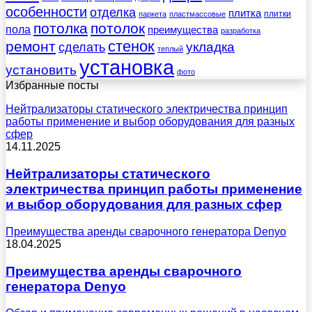
особенности
отделка
плитка
плитки
паркета
пластмассовые
потолка
потолок
пола
преимущества
разработка
стенок
ремонт
укладка
сделать
теплый
установка
установить
фото
Избранные посты
Нейтрализаторы статического электричества принцип
работы применение и выбор оборудования для разных
сфер
14.11.2025
Нейтрализаторы статического
электричества принцип работы применение
и выбор оборудования для разных сфер
Преимущества аренды сварочного генератора Denyo
18.04.2025
Преимущества аренды сварочного
генератора Denyo