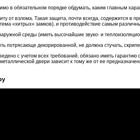
имо в обязательном порядке обдумать, каким главным хара
ту от взлома. Такая защита, почти всегда, содержится в 
стема «хитрых» замков), и противодействие самым различ
 наружной среды (иметь высочайшие звуко- и теплоизоляцио
ть потрясающе декорированной, не должна стучать, скрипе
ведено с учетом всех требований, обязано иметь гарантию 
металлической двери зависит к тому же от ее предназначени
ру