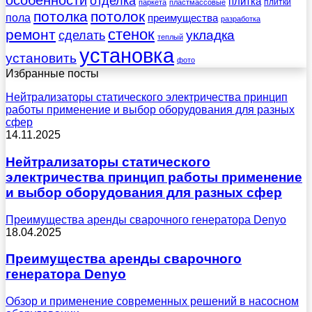
особенности
отделка
плитка
плитки
паркета
пластмассовые
потолка
потолок
пола
преимущества
разработка
стенок
ремонт
укладка
сделать
теплый
установка
установить
фото
Избранные посты
Нейтрализаторы статического электричества принцип
работы применение и выбор оборудования для разных
сфер
14.11.2025
Нейтрализаторы статического
электричества принцип работы применение
и выбор оборудования для разных сфер
Преимущества аренды сварочного генератора Denyo
18.04.2025
Преимущества аренды сварочного
генератора Denyo
Обзор и применение современных решений в насосном