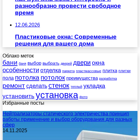
разнообразно провести свободное
время
12.06.2026
Пластиковые окна: Современные
решения для вашего дома
Облако меток
бани
двери
окна
выбор
выбрать
баня
дверей
особенности
отделка
плитка
плитки
паркета
пластмассовые
потолка
потолок
пола
преимущества
разработка
стенок
ремонт
укладка
сделать
теплый
установка
установить
фото
Избранные посты
Нейтрализаторы статического электричества принцип
работы применение и выбор оборудования для разных
сфер
14.11.2025