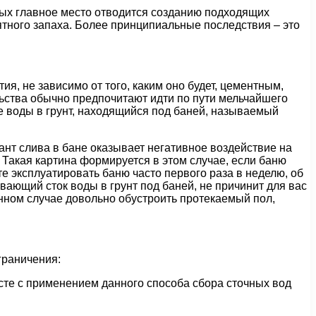
ых главное место отводится созданию подходящих
тного запаха. Более принципиальные последствия – это
я, не зависимо от того, каким оно будет, цементным,
ьства обычно предпочитают идти по пути мельчайшего
е воды в грунт, находящийся под баней, называемый
иант слива в бане оказывает негативное воздействие на
. Такая картина формируется в этом случае, если баню
те эксплуатировать баню часто первого раза в неделю, об
вающий сток воды в грунт под баней, не причинит для вас
анном случае довольно обустроить протекаемый пол,
граничения:
сте с применением данного способа сбора сточных вод