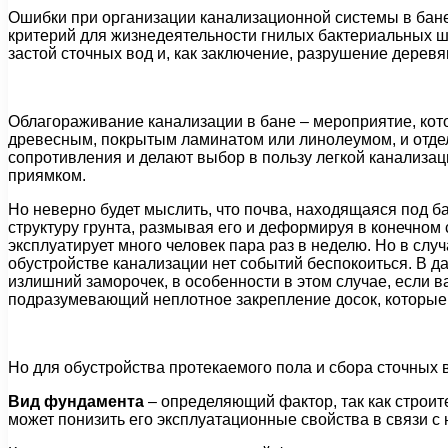
Ошибки при организации канализационной системы в бан
критерий для жизнедеятельности гнилых бактериальных ш
застой сточных вод и, как заключение, разрушение дерев
Облагораживание канализации в бане – мероприятие, кото
древесным, покрытым ламинатом или линолеумом, и отде
сопротивления и делают выбор в пользу легкой канализа
приямком.
Но неверно будет мыслить, что почва, находящаяся под ба
структуру грунта, размывая его и деформируя в конечном 
эксплуатирует много человек пара раз в неделю. Но в слу
обустройстве канализации нет событий беспокоиться. В д
излишний заморочек, в особенности в этом случае, если 
подразумевающий неплотное закрепление досок, которые 
Но для обустройства протекаемого пола и сбора сточных 
Вид фундамента
– определяющий фактор, так как строит
может понизить его эксплуатационные свойства в связи 