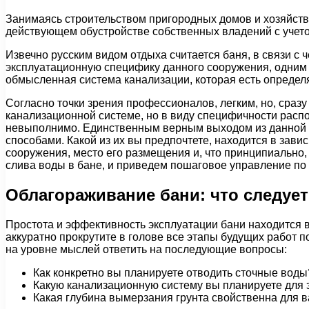
Занимаясь строительством пригородных домов и хозяйстве
действующем обустройстве собственных владений с учетом
Извечно русским видом отдыха считается баня, в связи с 
эксплуатационную специфику данного сооружения, одним 
обмысленная система канализации, которая есть опреде
Согласно точки зрения профессионалов, легким, но, сраз
канализационной системе, но в виду специфичности распо
невыполнимо. Единственным верным выходом из данной об
способами. Какой из их вы предпочтете, находится в зав
сооружения, место его размещения и, что принципиально
слива воды в бане, и приведем пошаговое управление по
Облагораживание бани: что следует
Простота и эффективность эксплуатации бани находится в
аккуратно прокрутите в голове все этапы будущих работ 
на уровне мыслей ответить на последующие вопросы:
Как конкретно вы планируете отводить сточные воды
Какую канализационную систему вы планируете для э
Какая глубина вымерзания грунта свойственна для 