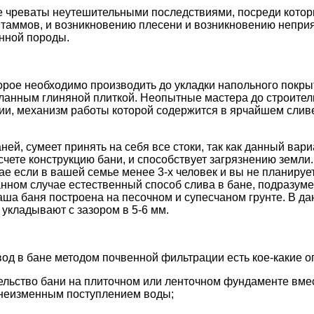
е чреваты неутешительными последствиями, посреди котор
таммов, и возникновению плесени и возникновению неприя
янной породы.
рое необходимо производить до укладки напольного покрыти
ланным глиняной плиткой. Неопытные мастера до строител
ции, механизм работы которой содержится в ярчайшем слив
ней, сумеет принять на себя все стоки, так как данный вар
счете конструкцию бани, и способствует загрязнению земли
чае если в вашей семье менее 3-х человек и вы не планируе
анном случае естественный способ слива в бане, подразуме
ваша баня построена на песочном и супесчаном грунте. В д
укладывают с зазором в 5-6 мм.
вод в бане методом почвенной фильтрации есть кое-какие о
ельство бани на плиточном или ленточном фундаменте вме
с неизменным поступлением воды;