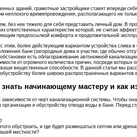
нных зданий, грамотные застройщики ставят впереди себя 
 неплохого времяпровождения, располагающего не только л
чем, без нее тяжело для себя представить личный дом. В п
из ответственных характеристик которой, не считая эффек
ляющим предпосылкой комфорта и продолжительной эксплу
у с этим, более действующим вариантом устройства слива в
ложения бани (загородные дома и участки, где обычно отсу
становки есть облагораживание автономной канализации, 
исимости от огромного количества причин, посреди которы
, ваши вещественные способности. В данной статье мы ра
 обустройству более широко распространенных вариантов 
 знать начинающему мастеру и как 
 зависимости от черт канализационной системы. Чтобы она
по организации и обустройству отвода воды в бане. Перед
?
того обустроить, и где будет размешаться септик или дрен
вашей местности?