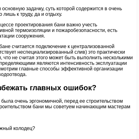
основную задачку, суть которой содержится в очень
ишь к труду, да и отдыху.
роцессе проектирования бани важно учесть
тивной термоизоляции и пожаробезопасности, есть
атации сооружения.
 бане считается подключение к централизованной
тствует неспециализированный слив) это практически
что не считая этого может быть выполнить несколькими
х определяющими являются интенсивность эксплуатации
ссмотрим главные способы эффективной организации
водоотвода.
избежать главных ошибок?
 была очень эргономичной, перед ее строительством
 строительством бани мы советуем начинающим мастерам
ажный колодец?