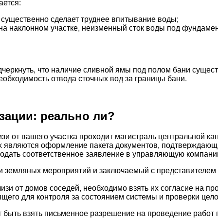
ается:
о существенно сделает труднее впитывание воды;
 на наклонном участке, неизменный сток воды под фундаме
дчеркнуть, что наличие сливной ямы под полом бани суще
необходимость отвода сточных вод за границы бани.
зации: реально ли?
близи от вашего участка проходит магистраль центральной 
х являются оформление пакета документов, подтверждающи
одать соответственное заявление в управляющую компанию
земляных мероприятий и заключаемый с представителем п
зи от домов соседей, необходимо взять их согласие на пр
щего для контроля за состоянием системы и проверки цело
 быть взять письменное разрешение на проведение работ 