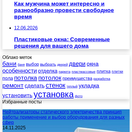
Как мужчина может интересно и
разнообразно провести свободное
время
12.06.2026
Пластиковые окна: Современные
решения для вашего дома
Облако меток
бани
двери
окна
выбор
выбрать
баня
дверей
особенности
отделка
плитка
плитки
паркета
пластмассовые
потолка
потолок
пола
преимущества
разработка
стенок
ремонт
укладка
сделать
теплый
установка
установить
фото
Избранные посты
Нейтрализаторы статического электричества принцип
работы применение и выбор оборудования для разных
сфер
14.11.2025