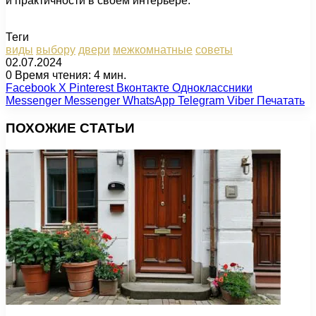
и практичности в своем интерьере.
Теги
виды
выбору
двери
межкомнатные
советы
02.07.2024
0
Время чтения: 4 мин.
Facebook
X
Pinterest
Вконтакте
Одноклассники
Messenger
Messenger
WhatsApp
Telegram
Viber
Печатать
ПОХОЖИЕ СТАТЬИ