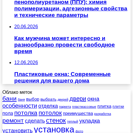
пенополиуретаном (ППУ): химия
полимеризации, адгезионные свойства
и технические параметры
20.06.2026
Как мужчина может интересно и
разнообразно провести свободное
время
12.06.2026
Пластиковые окна: Современные
решения для вашего дома
Облако меток
бани
двери
окна
выбор
выбрать
баня
дверей
особенности
отделка
плитка
плитки
паркета
пластмассовые
потолка
потолок
пола
преимущества
разработка
стенок
ремонт
укладка
сделать
теплый
установка
установить
фото