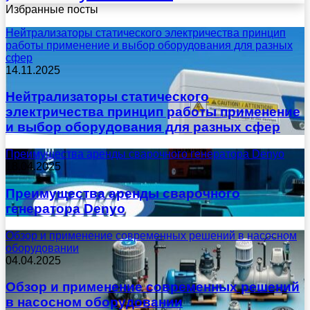
Избранные посты
Нейтрализаторы статического электричества принцип
работы применение и выбор оборудования для разных
сфер
14.11.2025
Нейтрализаторы статического
электричества принцип работы применение
и выбор оборудования для разных сфер
Преимущества аренды сварочного генератора Denyo
18.04.2025
Преимущества аренды сварочного
генератора Denyo
Обзор и применение современных решений в насосном
оборудовании
04.04.2025
Обзор и применение современных решений
в насосном оборудовании