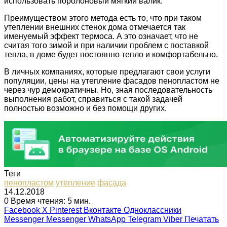
использовать поролоновый мягкий валик.
Преимуществом этого метода есть то, что при таком
утеплении внешних стенок дома отмечается так
именуемый эффект термоса. А это означает, что не
считая того зимой и при наличии проблем с поставкой
тепла, в доме будет постоянно тепло и комфортабельно.
В личных компаниях, которые предлагают свои услуги
популяции, цены на утепление фасадов пенопластом не
через чур демократичны. Но, зная последовательность
выполнения работ, справиться с такой задачей
полностью возможно и без помощи других.
Теги
пенопластом
утепление
фасада
14.12.2018
0
Время чтения: 5 мин.
Facebook
X
Pinterest
Вконтакте
Одноклассники
Messenger
Messenger
WhatsApp
Telegram
Viber
Печатать