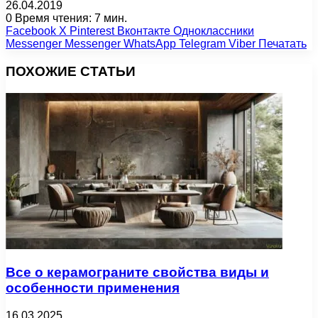
26.04.2019
0
Время чтения: 7 мин.
Facebook
X
Pinterest
Вконтакте
Одноклассники
Messenger
Messenger
WhatsApp
Telegram
Viber
Печатать
ПОХОЖИЕ СТАТЬИ
Все о керамограните свойства виды и
особенности применения
16.03.2025