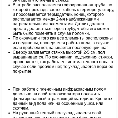
они были утоплены в стяжку.
В штробе располагается гофрированная труба, по
которой прокладывается кабель к терморегулятору,
и просовывается термодатчик, конец которого
располагается между 2-мя наиблежайшими
нагревательными элементами. Датчик должен
просто доставаться через трубу, чтобы его может
быть было поменять в случае поломки.
По окончании того как все элементы расположены
и соединены, проверяется работа пола, в случае
если проблем нет, начинается последующий шаг.
Сверху заливается стяжка высотой 2-5 см, пол
выравнивается. По окончании подсыхания стяжки,
проверяется, как работает система теплого пола, в
случае если проблем нет, то укладывается верхнее
покрытие.
При работе с пленочным инфракрасным полом
довольно на слой теплоизолятора положить
фольгированный отражающий материал. Крепится
данный вид пола или на особенные ушки, или
скотчем.
На рулонный теплый пол укладывается слой
пароизоляции, и после чего само финальное