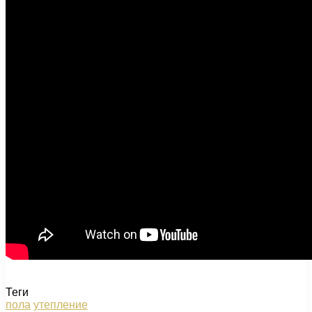
Теги
пола
утепление