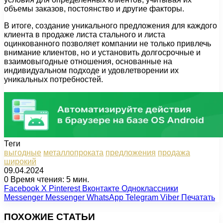
объемы заказов, постоянство и другие факторы.
В итоге, создание уникального предложения для каждого
клиента в продаже листа стального и листа
оцинкованного позволяет компании не только привлечь
внимание клиентов, но и установить долгосрочные и
взаимовыгодные отношения, основанные на
индивидуальном подходе и удовлетворении их
уникальных потребностей.
Теги
выгодные
металлопроката
предложения
продажа
широкий
09.04.2024
0
Время чтения: 5 мин.
Facebook
X
Pinterest
Вконтакте
Одноклассники
Messenger
Messenger
WhatsApp
Telegram
Viber
Печатать
ПОХОЖИЕ СТАТЬИ