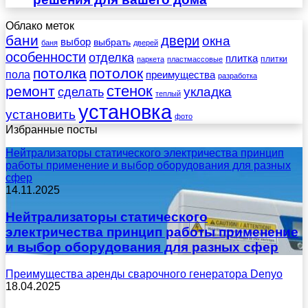
Облако меток
бани
двери
окна
выбор
выбрать
баня
дверей
особенности
отделка
плитка
плитки
паркета
пластмассовые
потолка
потолок
пола
преимущества
разработка
стенок
ремонт
укладка
сделать
теплый
установка
установить
фото
Избранные посты
Нейтрализаторы статического электричества принцип
работы применение и выбор оборудования для разных
сфер
14.11.2025
Нейтрализаторы статического
электричества принцип работы применение
и выбор оборудования для разных сфер
Преимущества аренды сварочного генератора Denyo
18.04.2025