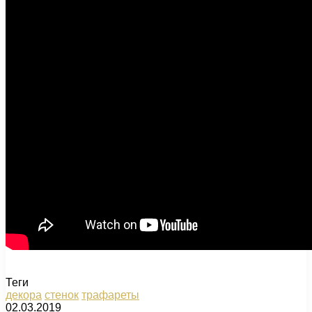
Теги
декора
стенок
трафареты
02.03.2019