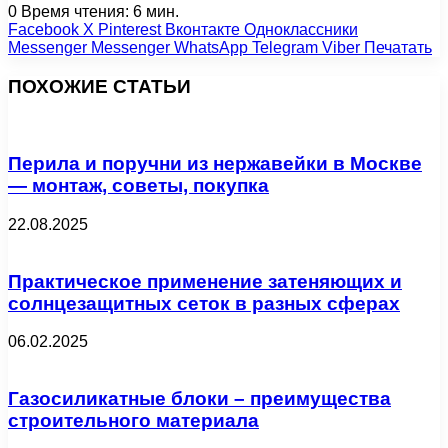
0
Время чтения: 6 мин.
Facebook
X
Pinterest
Вконтакте
Одноклассники
Messenger
Messenger
WhatsApp
Telegram
Viber
Печатать
ПОХОЖИЕ СТАТЬИ
Перила и поручни из нержавейки в Москве
— монтаж, советы, покупка
22.08.2025
Практическое применение затеняющих и
солнцезащитных сеток в разных сферах
06.02.2025
Газосиликатные блоки – преимущества
строительного материала