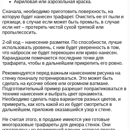
Акриловая или аэрозольная краска.
Сначала, необходимо приготовить поверхность, на
которую будет нанесен трафарет. Очистить ее от пыли и
грязищи, в случае если может быть промыть, в случае
если нет – протереть чистой сухой тряпкой или
пропылесосить.
2-ой ход – нанесение разметки. По способности, лучше
использовать уровень, с ним будет уверенность в том,
что набросок не будет перекошен или криво нанесен.
Карандашом помечаются последние точки для
трафарета, чтобы в дальнейшем прикрепить его ровно.
Рекомендуется перед важным нанесением рисунка на
стенку поначалу потренироваться. Это может быть
сделать на кусочке обоев или огромном ватмане.
Подготовительный пример разрешит попрактиковаться в
технике нанесения и выбрать цвет орнамента.
Необходимо сделать пара вариантов разных цветов, и
примерить, как хоть какой из их будет смотреться в
дальнейшем, приложив оказавшийся узор к стене.
Не считая этого, в продаже имеются уже готовые
многоразовые трафареты для декора стенок. Они
изготовлены из полимерной пленки, которая просто