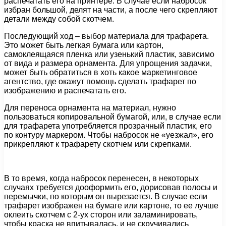
распечатать его на принтере. В случае если набросок
избран большой, делят на части, а после чего скрепляют
детали между собой скотчем.
Последующий ход – выбор материала для трафарета.
Это может быть легкая бумага или картон,
самоклеящаяся пленка или узенький пластик, зависимо
от вида и размера орнамента. Для упрощения задачки,
может быть обратиться в хоть какое маркетинговое
агентство, где окажут помощь сделать трафарет по
изображению и распечатать его.
Для переноса орнамента на материал, нужно
пользоваться копировальной бумагой, или, в случае если
для трафарета употребляется прозрачный пластик, его
по контуру маркером. Чтобы набросок не «уезжал», его
прикрепляют к трафарету скотчем или скрепками.
В то время, когда набросок перенесен, в некоторых
случаях требуется дооформить его, дорисовав полосы и
перемычки, по которым он вырезается. В случае если
трафарет изображен на бумаге или картоне, то ее лучше
оклеить скотчем с 2-ух сторон или заламинировать,
чтобы краска не впитывалась, и не скручивались