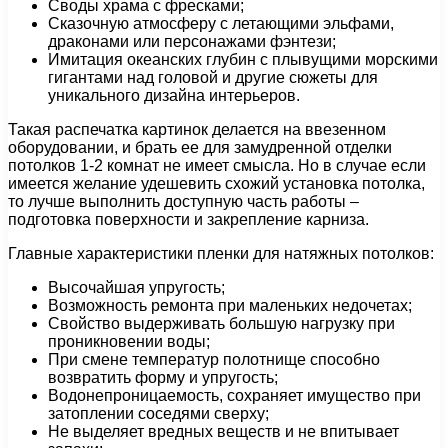
Своды храма с фресками;
Сказочную атмосферу с летающими эльфами,
драконами или персонажами фэнтези;
Имитация океанских глубин с плывущими морскими
гигантами над головой и другие сюжеты для
уникального дизайна интерьеров.
Такая распечатка картинок делается на ввезенном
оборудовании, и брать ее для замудренной отделки
потолков 1-2 комнат не имеет смысла. Но в случае если
имеется желание удешевить схожий установка потолка,
то лучше выполнить доступную часть работы –
подготовка поверхности и закрепление карниза.
Главные характеристики пленки для натяжных потолков:
Высочайшая упругость;
Возможность ремонта при маленьких недочетах;
Свойство выдерживать большую нагрузку при
проникновении воды;
При смене температур полотнище способно
возвратить форму и упругость;
Водонепроницаемость, сохраняет имущество при
затоплении соседями сверху;
Не выделяет вредных веществ и не впитывает