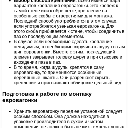
Выбор способа крепления.
Всего имеется пара
вариантов крепления евровагонки. Это крепеж к
самой стене или к обрешетке, крепление на
особенные скобы с отверстиями для монтажа.
Последний способ употребляется в этом случае,
если употребляется узенькая евровагонка. Для
этого скоба прибивается к стене, чтобы соединить в
паз со последующим элементом.
В случае если необходимо сделать крепление
невидимым, то необходимо вкручивать шуруп в сам
шип евровагонки. Вместе с этим, последующий
элемент закрывает головку шурупа при стыковке и
вхождении паза в паз.
В то время, когда шурупы крепятся в саму
евровагонку, то применяются особенные
деревянные шканты. Они разрешают скрыть
крепление и присваивают облицовке цельный вид.
Подготовка к работе по монтажу
евровагонки
Хранить евровагонку перед ее установкой следует
особым способом. Она должна находиться в
упаковке производителя в сухом и чистом
помещении, не должно быть резких температурных