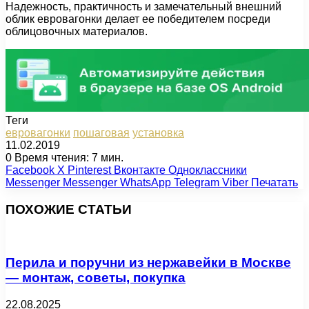
Надежность, практичность и замечательный внешний
облик евровагонки делает ее победителем посреди
облицовочных материалов.
Теги
евровагонки
пошаговая
установка
11.02.2019
0
Время чтения: 7 мин.
Facebook
X
Pinterest
Вконтакте
Одноклассники
Messenger
Messenger
WhatsApp
Telegram
Viber
Печатать
ПОХОЖИЕ СТАТЬИ
Перила и поручни из нержавейки в Москве
— монтаж, советы, покупка
22.08.2025