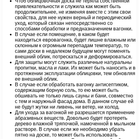
Чтоб облицовочная доска не теряла собственной
привлекательности и служила как может быть
продолжительнее, не изменяя вместе с этим свои
свойства, для нее нужен верный и периодический
уход, который связан непосредственно со
способами обработки и предназначением вагонки.
В случае если помещение, в каком будет
находиться евровагонка, будет лишне влажным или
склонным к огромным перепадам температур, то
сами доски в недалеком будущем могут поменять
внешний облик, потрескаться и деформироваться.
Для защиты могут служить различные натуральны
пропитки, масла и лаки. Их может быть наносить и в
протяжении эксплуатации облицовки, тем обновляя
ее внешний облик.
В случае если обработать вагонку антисептиком,
содержащим борную соль, то ею может быть
обшивать не только лишь сауны и бани, совместно
с тем и наружный фасад дома. В данном случае ей
не будут жутки ни ливень, ни ветер, ни холод.
Для ухода за вагонкой не разрешается применение
абразивных веществ. Довольно будет протереть
дерево влажной тряпочкой, намоченной в мыльном
растворе. В случае если же необходимо убрать
пятно на доске, то может быть использовать