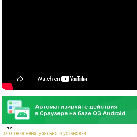
Теги
изготовка
ненатурального
установка