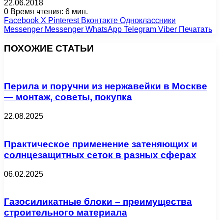
22.06.2018
0
Время чтения: 6 мин.
Facebook
X
Pinterest
Вконтакте
Одноклассники
Messenger
Messenger
WhatsApp
Telegram
Viber
Печатать
ПОХОЖИЕ СТАТЬИ
Перила и поручни из нержавейки в Москве
— монтаж, советы, покупка
22.08.2025
Практическое применение затеняющих и
солнцезащитных сеток в разных сферах
06.02.2025
Газосиликатные блоки – преимущества
строительного материала