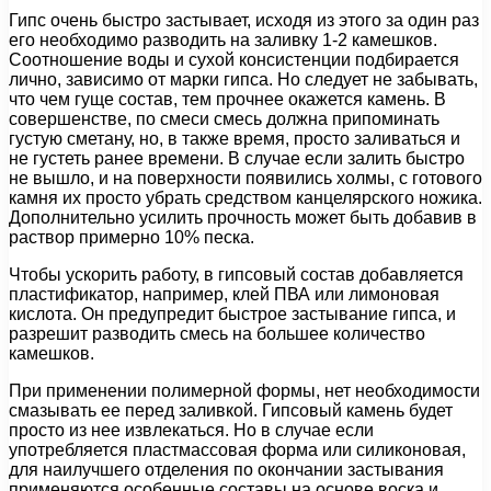
Гипс очень быстро застывает, исходя из этого за один раз
его необходимо разводить на заливку 1-2 камешков.
Соотношение воды и сухой консистенции подбирается
лично, зависимо от марки гипса. Но следует не забывать,
что чем гуще состав, тем прочнее окажется камень. В
совершенстве, по смеси смесь должна припоминать
густую сметану, но, в также время, просто заливаться и
не густеть ранее времени. В случае если залить быстро
не вышло, и на поверхности появились холмы, с готового
камня их просто убрать средством канцелярского ножика.
Дополнительно усилить прочность может быть добавив в
раствор примерно 10% песка.
Чтобы ускорить работу, в гипсовый состав добавляется
пластификатор, например, клей ПВА или лимоновая
кислота. Он предупредит быстрое застывание гипса, и
разрешит разводить смесь на большее количество
камешков.
При применении полимерной формы, нет необходимости
смазывать ее перед заливкой. Гипсовый камень будет
просто из нее извлекаться. Но в случае если
употребляется пластмассовая форма или силиконовая,
для наилучшего отделения по окончании застывания
применяются особенные составы на основе воска и