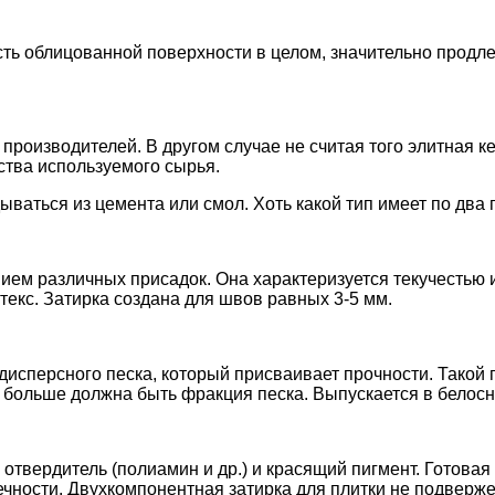
сть облицованной поверхности в целом, значительно продле
производителей. В другом случае не считая того элитная к
ства используемого сырья.
ываться из цемента или смол. Хоть какой тип имеет по два 
ием различных присадок. Она характеризуется текучестью 
атекс. Затирка создана для швов равных 3-5 мм.
дисперсного песка, который присваивает прочности. Такой
 больше должна быть фракция песка. Выпускается в белос
твердитель (полиамин и др.) и красящий пигмент. Готовая
ечности. Двухкомпонентная затирка для плитки не подверж