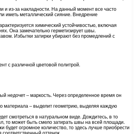
 и из-за накладности. На данный момент все часто
ли иметь металлический сияние. Внедрение
арактеризуется химический устойчивостью, включая
ях. Она замечательно герметизирует швы.
авом. Избытки затирки убирают без промедлений с
нт с различной цветовой политрой.
ый недочет – маркость. Через определенное время он
ого материала – выделит геометрию, выделяя каждую
дет смотреться в натуральном виде. Дождитесь, в то
ил, то может быть смело затирать швы на всей площади.
и будет огромное количество, то здесь лучше приобрести
 соответственный оттенок.