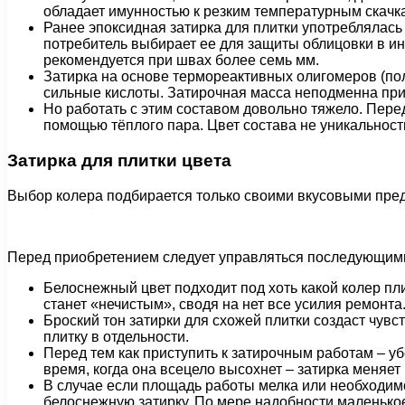
обладает имунностью к резким температурным скачк
Ранее эпоксидная затирка для плитки употреблялас
потребитель выбирает ее для защиты облицовки в ин
рекомендуется при швах более семь мм.
Затирка на основе термореактивных олигомеров (пол
сильные кислоты. Затирочная масса неподменна при
Но работать с этим составом довольно тяжело. Пер
помощью тёплого пара. Цвет состава не уникальност
Затирка для плитки цвета
Выбор колера подбирается только своими вкусовыми пред
Перед приобретением следует управляться последующим
Белоснежный цвет подходит под хоть какой колер пл
станет «нечистым», сводя на нет все усилия ремонта
Броский тон затирки для схожей плитки создаст чув
плитку в отдельности.
Перед тем как приступить к затирочным работам – уб
время, когда она всецело высохнет – затирка меняет
В случае если площадь работы мелка или необходимо
белоснежную затирку. По мере надобности маленькое