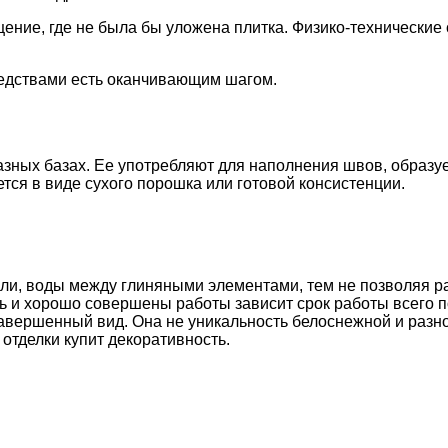
ение, где не была бы уложена плитка. Физико-технически
едствами есть оканчивающим шагом.
 разных базах. Ее употребляют для наполнения швов, обра
ся в виде сухого порошка или готовой консистенции.
и, воды между глиняными элементами, тем не позволяя ра
ь и хорошо совершены работы зависит срок работы всего п
авершенный вид. Она не уникальность белоснежной и разноц
отделки купит декоративность.