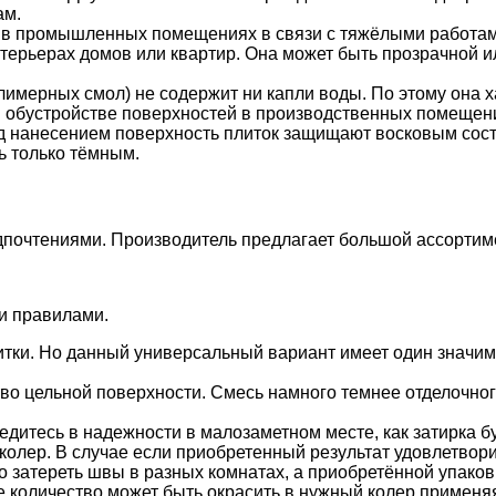
ам.
ь в промышленных помещениях в связи с тяжёлыми работами
терьерах домов или квартир. Она может быть прозрачной и
имерных смол) не содержит ни капли воды. По этому она х
 обустройстве поверхностей в производственных помещени
ед нанесением поверхность плиток защищают восковым сост
ь только тёмным.
почтениями. Производитель предлагает большой ассортиме
и правилами.
итки. Но данный универсальный вариант имеет один значим
.
ство цельной поверхности. Смесь намного темнее отделочн
едитесь в надежности в малозаметном месте, как затирка бу
 колер. В случае если приобретенный результат удовлетвор
 затереть швы в разных комнатах, а приобретённой упаковк
 количество может быть окрасить в нужный колер применяя