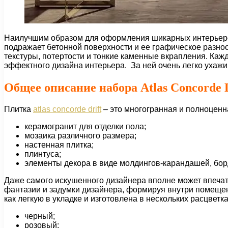
Наилучшим образом для оформления шикарных интерьеров в
подражает бетонной поверхности и ее графическое разно
текстуры, потертости и тонкие каменные вкрапления. Каж
эффектного дизайна интерьера. За ней очень легко ухаж
Общее описание набора Atlas Concorde D
Плитка
atlas concorde drift
– это многогранная и полноценн
керамогранит для отделки пола;
мозаика различного размера;
настенная плитка;
плинтуса;
элементы декора в виде молдингов-карандашей, бор
Даже самого искушенного дизайнера вполне может впечат
фантазии и задумки дизайнера, формируя внутри помещен
как легкую в укладке и изготовлена в нескольких расцветк
черный;
розовый;