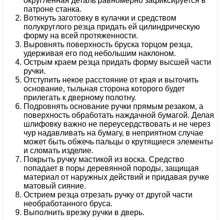
округленная деталь равномерно зафиксируется в
патроне станка.
Воткнуть заготовку в кулачки и средством
полукруглого резца придать ей цилиндрическую
форму на всей протяженности.
Выровнять поверхность бруска торцом резца,
удерживая его под небольшим наклоном.
Острым краем резца придать форму высшей части
ручки.
Отступить некое расстояние от края и выточить
основание, тыльная сторона которого будет
прилегать к дверному полотну.
Подровнять основание ручки прямым резаком, а
поверхность обработать наждачной бумагой. Делая
шлифовку важно не переусердствовать и не через
чур надавливать на бумагу, в неприятном случае
может быть обжечь пальцы о крутящиеся элементы
и сломать изделие.
Покрыть ручку мастикой из воска. Средство
попадает в поры деревянной породы, защищая
материал от наружных действий и придавая ручке
матовый сияние.
Острием резца отрезать ручку от другой части
необработанного бруса.
Выполнить врезку ручки в дверь.