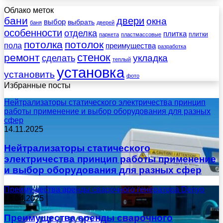
Облако меток
бани
двери
окна
выбор
выбрать
баня
дверей
особенности
отделка
плитка
плитки
паркета
пластмассовые
потолка
потолок
пола
преимущества
разработка
стенок
ремонт
укладка
сделать
теплый
установка
установить
фото
Избранные посты
Нейтрализаторы статического электричества принцип
работы применение и выбор оборудования для разных
сфер
14.11.2025
Нейтрализаторы статического
электричества принцип работы применение
и выбор оборудования для разных сфер
Преимущества аренды сварочного генератора Denyo
18.04.2025
Преимущества аренды сварочного