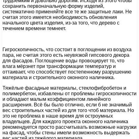
трудоемким и довольно дорогим. Исходя из этого чтобы
сохранить первоначальную форму изделий,
систематично применяйте все те же защитные лаки. Не
считая этого имеется необходимость обновления
начального цвета изделия, из-за того, что дерево с
течением времени темнеет.
Гигроскопичность, что состоит в поглощении из воздуха
пара, не считая этого есть неувязкой гипсового декора
для фасадов. Поглощение воды провоцирует то, что
влага мёрзнет при трансформации температур и
оттаивает, что способствует постепенному разрушению
материала и строительного оконного наличника.
Тяжёлые фасадные материалы, стеклофибробетон и
полимербетон, избавлены от проблемы гигроскопичности
и обладают малым коэффициентом линейного
расширения. Всё бы было отлично, если б не значимый
вес строительных частей из для того чтоб материала. Но
это не проблема в наше время для остроумных
владельцев. Для каждого проекта оконного наличника
рекомендуется просто рассчитывать возможные нагрузки
на фасад, чтобы стены имели возможность выдержать
вес частей из тяжёлого материала.