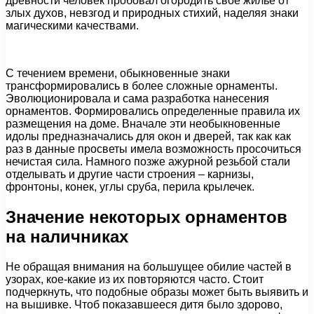
древности человек пробовал огородить свое жилье от
злых духов, невзгод и природных стихий, наделяя знаки
магическими качествами.
С течением времени, обыкновенные знаки
трансформировались в более сложные орнаменты.
Эволюционировала и сама разработка нанесения
орнаментов. Формировались определенные правила их
размещения на доме. Вначале эти необыкновенные
идолы предназначались для окон и дверей, так как как
раз в данные просветы имела возможность просочиться
нечистая сила. Намного позже ажурной резьбой стали
отделывать и другие части строения – карнизы,
фронтоны, конек, углы сруба, перила крылечек.
Значение некоторых орнаментов
на наличниках
Не обращая внимания на большущее обилие частей в
узорах, кое-какие из их повторяются часто. Стоит
подчеркнуть, что подобные образы может быть выявить и
на вышивке. Чтоб показавшееся дитя было здорово,