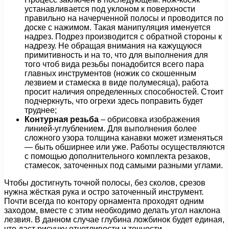
устанавливается под уклоном к поверхности
правильно на начерченной полосы и проводится по
доске с нажимом. Такая манипуляция именуется
надрез. Подрез производится с обратной стороны к
надрезу. Не обращая внимания на кажущуюся
примитивность и на то, что для выполнения для
того чтоб вида резьбы понадобится всего пара
главных инструментов (ножик со скошенным
лезвием и стамеска в виде полумесяца), работа
просит наличия определенных способностей. Стоит
подчеркнуть, что огрехи здесь поправить будет
труднее;
Контурная резьба
– обрисовка изображения
линией-углублением. Для выполнения более
сложного узора толщина канавки может изменяться
— быть обширнее или уже. Работы осуществляются
с помощью дополнительного комплекта резаков,
стамесок, заточенных под самыми разными углами.
Чтобы достигнуть точной полосы, без сколов, срезов
нужна жёсткая рука и остро заточенный инструмент.
Почти всегда по контору орнамента проходят одним
заходом, вместе с этим необходимо делать угол наклона
лезвия. В данном случае глубина ложбинок будет единая,
что даст рисунку отчетливости и точности.