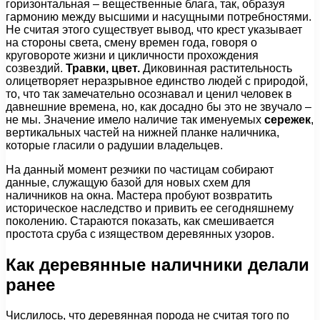
горизонтальная – вещественные блага, так, образуя
гармонию между высшими и насущными потребностями.
Не считая этого существует вывод, что крест указывает
на стороны света, смену времен года, говоря о
круговороте жизни и цикличности прохождения
созвездий.
Травки, цвет.
Диковинная растительность
олицетворяет неразрывное единство людей с природой,
то, что так замечательно осознавал и ценил человек в
давнешние времена, но, как досадно бы это не звучало –
не мы. Значение имело наличие так именуемых
сережек
,
вертикальных частей на нижней планке наличника,
которые гласили о радушии владельцев.
На данный момент резчики по частицам собирают
данные, служащую базой для новых схем для
наличников на окна. Мастера пробуют возвратить
историческое наследство и привить ее сегодняшнему
поколению. Стараются показать, как смешивается
простота сруба с изяществом деревянных узоров.
Как деревянные наличники делали
ранее
Числилось, что деревянная порода не считая того по