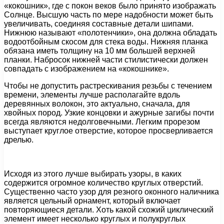
«кокошник», где с покон веков было принято изображать
Солнце. Высшую часть по мере надобности может быть
увеличивать, соединяя составные детали шипами.
Нижнюю называют «полотенчики», она должна обладать
водоотбойным скосом для стека воды. Нижняя планка
обязана иметь толщину на 10 мм большей верхней
планки. Набросок нижней части стилистически должен
совпадать с изображением на «кокошнике».
Чтобы не допустить растрескивания резьбы с течением
времени, элементы лучше располагайте вдоль
деревянных волокон, это актуально, сначала, для
хвойных пород. Узкие концовки и ажурные загибы почти
всегда являются недолговечными. Легким прорезом
выступает круглое отверстие, которое просверливается
дрелью.
Исходя из этого лучше выбирать узоры, в каких
содержится огромное количество круглых отверстий.
Существенно часто узор для резного оконного наличника
является цельный орнамент, который включает
повторяющиеся детали. Хоть какой схожий циклический
элемент имеет несколько круглых и полукруглых