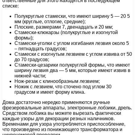
ответственные для этого находятся в последующем
списке:
Полукруглые стамески, что имеют ширину 5 — 20 5
мм (круглые, отлогие, средние);
Плоские, размерами 7, двенадцать и 20 мм;
Стамески-клюкарзы (полукруглые и изогнутой
формы);
Стамески-уголки с углом изгибания лезвия около 5
– пятнадцать градусов;
Стамески с изогнутым лезвием с углом извива от 50
до 70 градусов;
Стамески-цезарики полукруглой формы, что имеют
ширину лезвия два — 5 мм, которые имеют извив в
нижней части;
Нож-резак с клинообразным лезвием;
Ножик с лезвием, что сточено под углом 30
градусом и имеет форму клина.
Дома достаточно нередко применяются ручные
фрезеровальные аппараты, электронные лобзики, дрель.
Средством лобзика вы можете вырезать фактически
каждые узоры для декорации резных наличников.
Временами для узора употребляется приспособление,
что произведено из понижающего трансформатора и
нихрономовой проволоки.