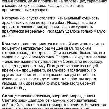
семья крепка, дама плодовита на полотенцах, сарафанах
и косоворотках вышивались чудесные знаки,
прорисованные в узорах.
К огорчению, спустя столетия, изначальный сущность
архаичных узоров потерян и забыт. Исходя из этого
прочитать заклинания, просочиться в их сущность
практически нереально. Разгадать удалось только малую
долю:
Крылья
в главном видятся в высшей части наличников –
по центру вертикально размещен овал, по бокам
которого находятся крылья. Они означают божество, его
защищающую и вечную силу. Оперенный круг или солнце
– знак неизменного путешествия Солнца по небосводу,
где свет одолевает тьму.
Птица
есть хранительницей
времени – прошедшего, реального и грядущего. По
другим источникам, в птиц вселяется дух погибшего
человека и в таком виде становятся праотцы перед
людьми. Так, древесная фигура пернатого бережет
жилье от бед.
Солнце
связано с жизнью, энергией, мирозданием.
Светило защищает дом от наружных отрицательных
действий, заполняет жилье умиротворением. Количество