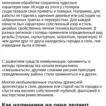
окончании обработки сохраняла чудесные
характеристики. Исходя из этого у столяров
существовали свои приметы и поверья. Например, для
работы не годились одинокие деревья или растущие на
заброшенных трактах и перекрестках. Для каждой
области был характерен собственный узор и стиль
дизайна, свойственна личная техника выполнения. В
разных регионах столяры применяли определенный вид
резьбы (глухую, скульптурную, затратную, прорезную). И
чем далее друг от друга находились городка и села, тем
очевиднее была отличие.
С развитием средств коммуникации, орнаменты и
методы производства начали инициативно
«смешиваться», другими словами рисунки присущие
определенному району стали применяться и в других.
Многие необыкновенные эталоны древесной
архитектуры в селе, деревне или старой части городка и
спустя век веселят собственной глубиной, фантазией и
мастерством ремесленников.
Как наличники на окна делают