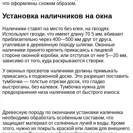
что оформлены схожим образом.
Установка наличников на окна
Наличники ставят на место без клея, на гвоздях.
Используют гвозди, что имеют длину 70 5 мм, вбивают
приблизительно через 400—500 мм друг от друга,
утапливая в деревянную породу шляпки. Оконные
наличники принято крепить прикасаясь к лицевой
стороне оконной коробки, или отступая от нее 5—20 мм,
зависимо от того, куда раскрываются створки.
У оконных просветов наличники должны примыкать
прикасаясь к подоконной доске. Это разрешит поставить
тумбочки — толстые отрезки досок, что гладко
выстроганы, без калевок. Тумбочка нужна для
предохранения низа наличников от быстрого износа.
Древесную породу по окончании установки наличника
необходимо обработать особенным составом, что
защищает материал от солнечных лучей и воды. Кроме
этого, нужно их покрыть краской или лаком для внешнего