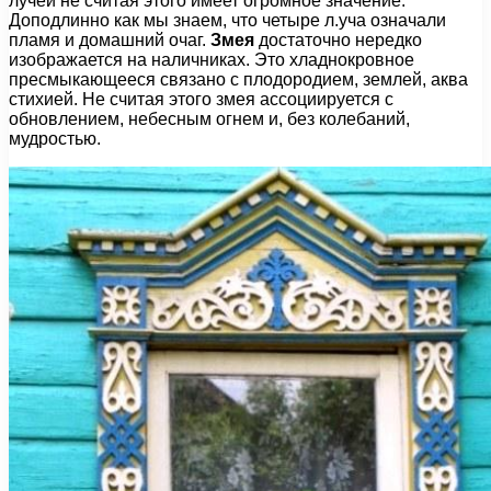
лучей не считая этого имеет огромное значение.
Доподлинно как мы знаем, что четыре л.уча означали
пламя и домашний очаг.
Змея
достаточно нередко
изображается на наличниках. Это хладнокровное
пресмыкающееся связано с плодородием, землей, аква
стихией. Не считая этого змея ассоциируется с
обновлением, небесным огнем и, без колебаний,
мудростью.