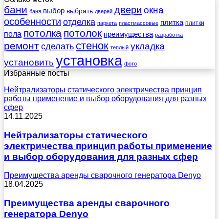
бани
двери
окна
выбор
выбрать
баня
дверей
особенности
отделка
плитка
плитки
паркета
пластмассовые
потолка
потолок
пола
преимущества
разработка
стенок
ремонт
укладка
сделать
теплый
установка
установить
фото
Избранные посты
Нейтрализаторы статического электричества принцип
работы применение и выбор оборудования для разных
сфер
14.11.2025
Нейтрализаторы статического
электричества принцип работы применение
и выбор оборудования для разных сфер
Преимущества аренды сварочного генератора Denyo
18.04.2025
Преимущества аренды сварочного
генератора Denyo