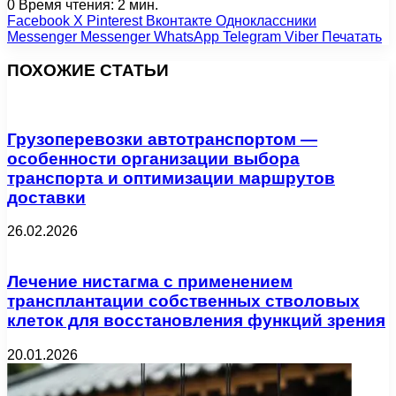
0
Время чтения: 2 мин.
Facebook
X
Pinterest
Вконтакте
Одноклассники
Messenger
Messenger
WhatsApp
Telegram
Viber
Печатать
ПОХОЖИЕ СТАТЬИ
Грузоперевозки автотранспортом —
особенности организации выбора
транспорта и оптимизации маршрутов
доставки
26.02.2026
Лечение нистагма с применением
трансплантации собственных стволовых
клеток для восстановления функций зрения
20.01.2026