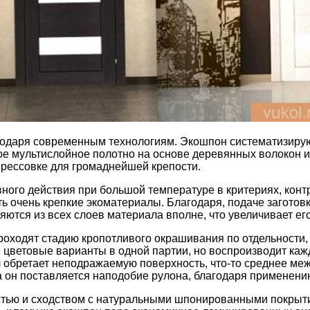
годаря современным технологиям. Экошпон систематизирую
чное мультислойное полотно на основе деревянных волокон
прессовке для громаднейшей крепости.
ого действия при большой температуре в критериях, конт
ть очень крепкие экоматериалы. Благодаря, подаче загото
тся из всех слоев материала вполне, что увеличивает его
ходят стадию кропотливого окрашивания по отдельности, п
цветовые варианты в одной партии, но воспроизводит каж
 обретает неподражаемую поверхность, что-то среднее ме
 он поставляется наподобие рулона, благодаря применени
стью и сходством с натуральными шпонированными покрыт