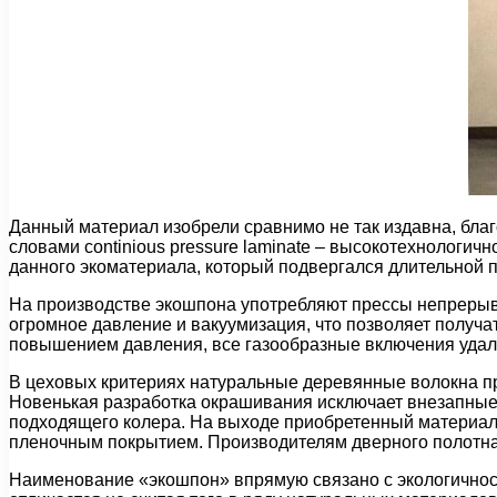
Данный материал изобрели сравнимо не так издавна, бла
словами сontinious рressure laminate – высокотехнологи
данного экоматериала, который подвергался длительной 
На производстве экошпона употребляют прессы непрерывн
огромное давление и вакуумизация, что позволяет получа
повышением давления, все газообразные включения удаляю
В цеховых критериях натуральные деревянные волокна про
Новенькая разработка окрашивания исключает внезапные 
подходящего колера. На выходе приобретенный материал
пленочным покрытием. Производителям дверного полотна
Наименование «экошпон» впрямую связано с экологично