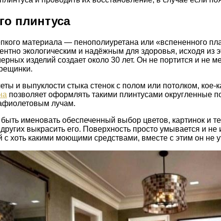
го плинтуса
репкого материала — пенополиуретана или «вспененного пл
ентно экологическим и надёжным для здоровья, исходя из э
рных изделий создает около 30 лет. Он не портится и не 
трещинки.
еты и выпуклости стыка стенок с полом или потолком, кое-
на
позволяет оформлять такими плинтусами округленные по
рафиолетовым лучам.
ыть именовать обеспеченный выбор цветов, картинок и те
ругих выкрасить его. Поверхность просто умывается и не 
й с хоть какими моющими средствами, вместе с этим он не у