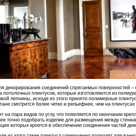
 декорирования соединений спрягаемых поверхностей – сте
 потолочных плинтусов, которые изготовляются из полиурет
вой лепнины, исходя из этого принято полимерные плинтус
тане смотрится более четко и рельефнее, чем на плинтусах 
 на пара видов по углу, что появляется по окончании крепл
лее точно подобрать изделие для размещения между стенка
ия которых кроется в обеспечении соединения частей деко
одя из этого такие плинтуса совершенно подходят для ван