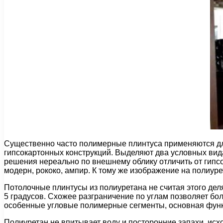
Существенно часто полимерные плинтуса применяются для
гипсокартонных конструкций. Выделяют два условных вида
решения нереально по внешнему облику отличить от гипсо
модерн, рококо, ампир. К тому же изображение на полиуре
Потолочные плинтусы из полиуретана не считая этого делят
5 градусов. Схожее разграничение по углам позволяет бо
особенные угловые полимерные сегменты, основная функц
Полиуретан не впитывает воду и посторонние запахи, исх