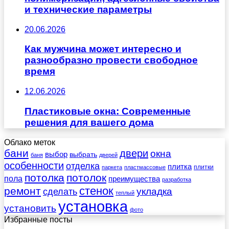
и технические параметры
20.06.2026
Как мужчина может интересно и
разнообразно провести свободное
время
12.06.2026
Пластиковые окна: Современные
решения для вашего дома
Облако меток
бани
двери
окна
выбор
выбрать
баня
дверей
особенности
отделка
плитка
плитки
паркета
пластмассовые
потолка
потолок
пола
преимущества
разработка
стенок
ремонт
укладка
сделать
теплый
установка
установить
фото
Избранные посты