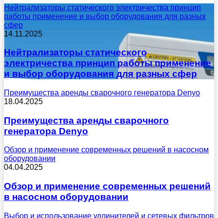
Нейтрализаторы статического электричества принцип
работы применение и выбор оборудования для разных
сфер
14.11.2025
Нейтрализаторы статического
электричества принцип работы применение
и выбор оборудования для разных сфер
Преимущества аренды сварочного генератора Denyo
18.04.2025
Преимущества аренды сварочного
генератора Denyo
Обзор и применение современных решений в насосном
оборудовании
04.04.2025
Обзор и применение современных решений
в насосном оборудовании
Выбор и использование удлинителей и сетевых фильтров