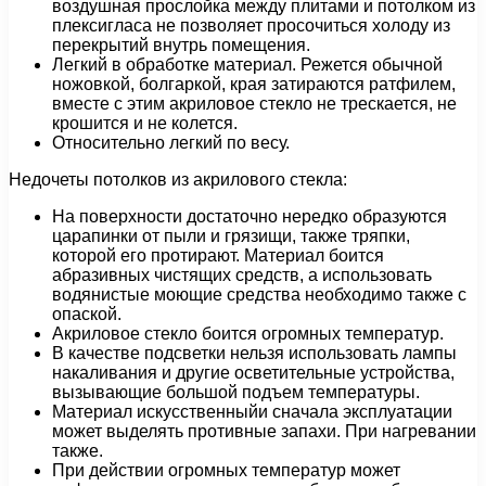
воздушная прослойка между плитами и потолком из
плексигласа не позволяет просочиться холоду из
перекрытий внутрь помещения.
Легкий в обработке материал. Режется обычной
ножовкой, болгаркой, края затираются ратфилем,
вместе с этим акриловое стекло не трескается, не
крошится и не колется.
Относительно легкий по весу.
Недочеты потолков из акрилового стекла:
На поверхности достаточно нередко образуются
царапинки от пыли и грязищи, также тряпки,
которой его протирают. Материал боится
абразивных чистящих средств, а использовать
водянистые моющие средства необходимо также с
опаской.
Акриловое стекло боится огромных температур.
В качестве подсветки нельзя использовать лампы
накаливания и другие осветительные устройства,
вызывающие большой подъем температуры.
Материал искусственныйи сначала эксплуатации
может выделять противные запахи. При нагревании
также.
При действии огромных температур может