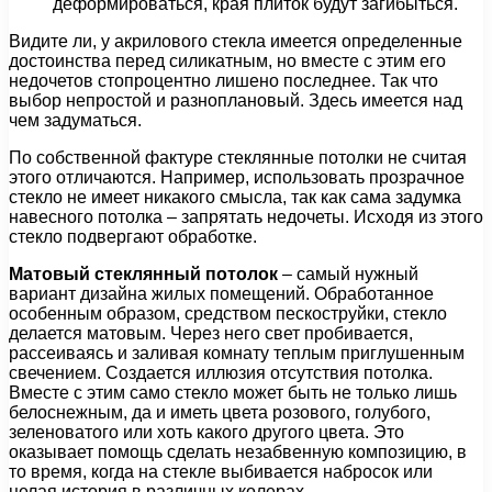
деформироваться, края плиток будут загибыться.
Видите ли, у акрилового стекла имеется определенные
достоинства перед силикатным, но вместе с этим его
недочетов стопроцентно лишено последнее. Так что
выбор непростой и разноплановый. Здесь имеется над
чем задуматься.
По собственной фактуре стеклянные потолки не считая
этого отличаются. Например, использовать прозрачное
стекло не имеет никакого смысла, так как сама задумка
навесного потолка – запрятать недочеты. Исходя из этого
стекло подвергают обработке.
Матовый стеклянный потолок
– самый нужный
вариант дизайна жилых помещений. Обработанное
особенным образом, средством пескоструйки, стекло
делается матовым. Через него свет пробивается,
рассеиваясь и заливая комнату теплым приглушенным
свечением. Создается иллюзия отсутствия потолка.
Вместе с этим само стекло может быть не только лишь
белоснежным, да и иметь цвета розового, голубого,
зеленоватого или хоть какого другого цвета. Это
оказывает помощь сделать незабвенную композицию, в
то время, когда на стекле выбивается набросок или
целая история в различных колерах.