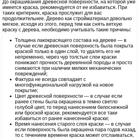
До окрашивания древесной поверхности, на которой уже
имеется краска, рекомендуется от ее избавиться. При
таких критериях, краска прослужит для вас
продолжительнее. Дерево как стройматериал довольно
мягкое, исходя из этого, перед тем как снять ветхую
краску с дерева, необходимо учитывать такие причины:
Толщина лакокрасящего состава на дереве — в
случае если древесная поверхность была покрыта
краской только в один слой, то удалять его не
непременно, через чур толстые слои краски
понижают прочность деревянной породы и просто
снимаются при наличии мелких механических
повреждений;
Фактура не всегда совпадает с
многофункциональной нагрузкой на новое
покрытие;
Цвет древесной поверхности — в случае если
ранее стены была окрашена в темно светло
голубой цвет, то перед нанесением белоснежной
или броской краски, рекомендуется все таки
избавиться от ранее нанесенной краски;
Время нанесения старого слоя краски — в случае
если поверхность была окрашена пара годов назад,
то с течением времени краска может отслаиваться,