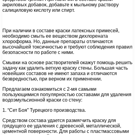
акриловых добавок, добавьте к мыльному раствору
салициловую кислоту или спирт.
При наличии в составе краски латексных примесей,
необходимо смыть ее веществом дихлорената
хлороформа. Но, данные препараты отличаются
высочайшей токсичностью и требуют соблюдения правил
безопасности по работе с ними.
Смывки на основе растворителей окажут помощь решить
задачу как удалить ветхую краску стены. Большая часть
новейших составов не имеют запаха и отличаются
безвредностью, при верном их применении.
Предлагаем ознакомиться с 2-мя самыми
пользующимися популярностью составами для удаления
водоэмульсионной краски со стену:
1. “Сет Боя” Турецкого производства.
Средством состава удается размягчить краску для
грядущего ее удаления с древесной, металлической,
цементной поверхности. Для работы с пластмассовыми