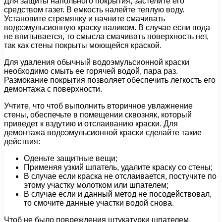
Для защиты напольного покрытия, застелите его
средством газет. В емкость налейте теплую воду.
Установите стремянку и начните смачивать
водоэмульсионную краску валиком. В случае если вода
не впитывается, то смысла смачивать поверхность нет,
так как стены покрыты моющейся краской.
Для удаления обычный водоэмульсионной краски
необходимо смыть ее горячей водой, пара раз.
Размокание покрытия позволяет обеспечить легкость его
демонтажа с поверхности.
Учтите, что чтоб выполнить вторичное увлажнение
стены, обеспечьте в помещении сквозняк, который
приведет к вздутию и отслаиванию краски. Для
демонтажа водоэмульсионной краски сделайте такие
действия:
Оденьте защитные вещи;
Применяя узкий шпатель, удалите краску со стены;
В случае если краска не отслаивается, постучите по
этому участку молотком или шпателем;
В случае если и данный метод не посодействовал,
то смочите данные участки водой снова.
Чтоб не было повреждения штукатурки шпателем,