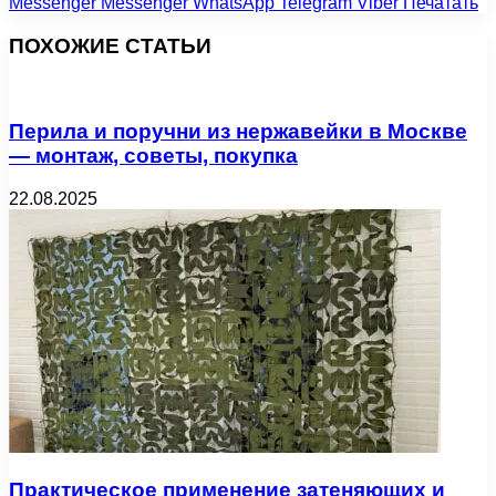
Messenger
Messenger
WhatsApp
Telegram
Viber
Печатать
ПОХОЖИЕ СТАТЬИ
Перила и поручни из нержавейки в Москве
— монтаж, советы, покупка
22.08.2025
Практическое применение затеняющих и