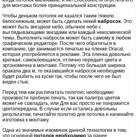
для монтажа более принципиальной конструкции.
Чтобы деньком потолок не казался таким тяжело
белоснежным, может быть сделать некий
набросок
. Это
может быть звездное небо, обычное небо с
выглядывающими звездами или каждый некосмической
темы. Выполнить набросок может быть самому в любом
графическом редакторе. После чего обратиться в
компанию, где занимаются печатью на пленке Oracal,
которая употребляется в рекламе. Эта пленка довольно
крепкая, самоклеющаяся, отлично передает цвета и
эргономична в монтаже. Потому что большая ширина
оракала два м, то оказавшийся набросок необходимо
будет разбить на куски так, чтобы после чего не был
виден стык.
Перед тем как распечатать полотно, необходимо
произвести пробную печать, так как палитра цветов
может не совпадать, или Для вас просто не понравится
цветопередача. В случае если остались довольны
результатом, печатайте полотно для потолка и начинайте
изготовка к монтажу.
Одна из значимых изюминок данной технологии в том,
что основной
потолок необходимо
за ранее