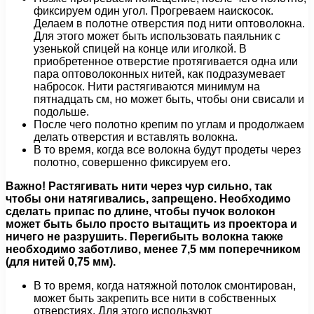
фиксируем один угол. Прогреваем наискосок.
Делаем в полотне отверстия под нити оптоволокна.
Для этого может быть использовать паяльник с
узенькой спицей на конце или иголкой. В
приобретенное отверстие протягивается одна или
пара оптоволоконных нитей, как подразумевает
набросок. Нити растягиваются минимум на
пятнадцать см, но может быть, чтобы они свисали и
подольше.
После чего полотно крепим по углам и продолжаем
делать отверстия и вставлять волокна.
В то время, когда все волокна будут продеты через
полотно, совершенно фиксируем его.
Важно! Растягивать нити через чур сильно, так
чтобы они натягивались, запрещено. Необходимо
сделать припас по длине, чтобы пучок волокон
может быть было просто вытащить из проектора и
ничего не разрушить. Перегибыть волокна также
необходимо заботливо, менее 7,5 мм поперечником
(для нитей 0,75 мм).
В то время, когда натяжной потолок смонтирован,
может быть закрепить все нити в собственных
отверстиях. Для этого используют