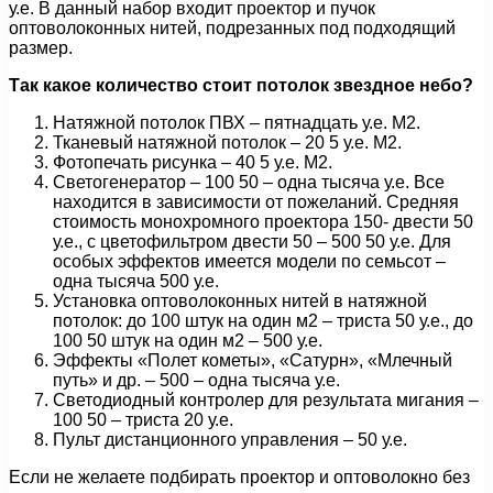
у.е. В данный набор входит проектор и пучок
оптоволоконных нитей, подрезанных под подходящий
размер.
Так какое количество стоит потолок звездное небо?
Натяжной потолок ПВХ – пятнадцать у.е. М2.
Тканевый натяжной потолок – 20 5 у.е. М2.
Фотопечать рисунка – 40 5 у.е. М2.
Светогенератор – 100 50 – одна тысяча у.е. Все
находится в зависимости от пожеланий. Средняя
стоимость монохромного проектора 150- двести 50
у.е., с цветофильтром двести 50 – 500 50 у.е. Для
особых эффектов имеется модели по семьсот –
одна тысяча 500 у.е.
Установка оптоволоконных нитей в натяжной
потолок: до 100 штук на один м2 – триста 50 у.е., до
100 50 штук на один м2 – 500 у.е.
Эффекты «Полет кометы», «Сатурн», «Млечный
путь» и др. – 500 – одна тысяча у.е.
Светодиодный контролер для результата мигания –
100 50 – триста 20 у.е.
Пульт дистанционного управления – 50 у.е.
Если не желаете подбирать проектор и оптоволокно без