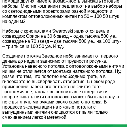
помощи других, имеете возможность выискать готовые
наборы. Многие компании предлагают на выбор наборы
со светодиодными проекторами разной мощности и
комплектом оптоволоконных нитей по 50 – 100 50 штук
на один м2.
Наборы с кристаллами Swarovski являются целые
созвездия: Орион на 30 6 звезд – одна тысяча 500 у.е.,
созвездие на 70 звезд – две тысячи 500 у.е., на 100 штук
– три тысячи 100 50 у.е. И т.д.
Создание потолка Звездное небо занимает от первого
денька до недели зависимо от трудности рисунка.
Установка навесного потолка с оптоволоконными нитями
ничем не отличается от монтажа натяжного потолка. Ну,
разве что тем, что полотно необходимо греть, а в
гипсокартоне высверливать отверстия. В неком роде
применение навесного потолка не считая того
эргономичнее, так как выполнить все отверстия и
попротягивать нити оптоволокна может быть на полу, а
не с вытянутыми руками около самого потолка. В
процессе эксплуатации натяжные потолки с
выпущенными нитями очищаются от пыли только
смахиванием легкой метелкой.