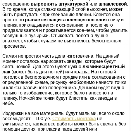
совершенно
выровнять штукатуркой
или
шпаклевкой
.
В то время, когда сглаживающий слой высохнет, может
быть приступать к приклеиванию пленки. Клеится она
просто:
отрывается защита клеящегося слоя
снизу и
пленка прикладывается к основанию, а после чего
придавливается и прокатывается кое-чем, чтобы удалить
воздушные пузырьки. Стыковать полотна лучше
внахлест, чтобы случаем не выяснилось белоснежных
просветов.
Самая непростая часть дела изготовлена. На данный
момент осталось нарисовать звезды, которые будут
сиять ночкой. Для этого будет нужно
люминесцентный
лак
(может быть для ногтей) или краска. На готовый
потолок в беспорядочном порядке или в согласовании с
определенной схеме, рисунку необходимо нанести точки
и кляксы различного поперечника. Деньком будет видно
только то изображение, которое было нанесено на
пленку. Ночкой же точки будут блестеть, как звезды в
небе.
Издержки на все материалы будут малыми, всего около
восемьдесят – 100 у.е.
Стоимость монтажа
не
учитывается, так как все работы может быть сделать без
помощи других, пригласив пара друзей или