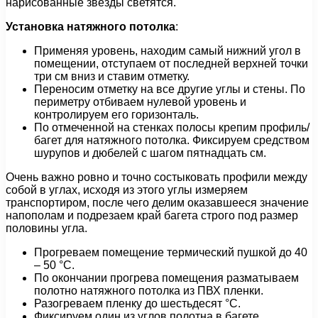
нарисованные звезды светятся.
Установка натяжного потолка
:
Применяя уровень, находим самый нижний угол в
помещении, отступаем от последней верхней точки
три см вниз и ставим отметку.
Переносим отметку на все другие углы и стены. По
периметру отбиваем нулевой уровень и
контролируем его горизонталь.
По отмеченной на стенках полосы крепим профиль/
багет для натяжного потолка. Фиксируем средством
шурупов и дюбелей с шагом пятнадцать см.
Очень важно ровно и точно состыковать профили между
собой в углах, исходя из этого углы измеряем
транспортиром, после чего делим оказавшееся значение
напополам и подрезаем край багета строго под размер
половины угла.
Прогреваем помещение термический пушкой до 40
– 50 °С.
По окончании прогрева помещения разматываем
полотно натяжного потолка из ПВХ пленки.
Разогреваем пленку до шестьдесят °С.
Фиксируем один из углов полотна в багете,