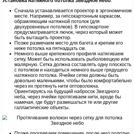
Установка натяжного потолка Звездное небо
:
Сначала устанавливается проектор в эргономичном
месте. Например, за гипсокартонным каркасом,
обрамляющим натяжной потолок (для
двухуровневых потолков). В гипсокартоне
предусматривается лючок, через который может
быть вытащить проектор.
Позже размечаем место для багета и крепим его
ниже потолка на пятнадцать см.
Немного выше крепежного профиля натягиваем
сетку. Может быть использовать рыболовецкую или
малярную. Сетка должна составлять одну плоскость
с потолком и находиться немного выше грядущего
натяжного потолка. Ячейки сетки должны быть
довольно маленькими, чтобы было комфортабельно
через их протянуть нити оптоволокна.
Ориентируясь на будущий набросок Звездного
неба, через ячейки протягиваем нити, вроде бы
намечая, где будут размешаться те или другие
галлактические объекты.
Позже прогреваем помещение, после чего полотно,