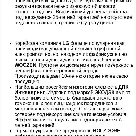
производителю удалось достигнуть очень огромных
результатов касательно износоустойчивости
готового изделия. Высочайший уровень свойства
подтверждается 25-летней гарантией на отсутствие
недочетов (сколов, трещинок), утрату цвета.
Корейская компания
LG
больше популярная как
производитель домашней техники и цифровой
электроники, но, но, на одном из фабрик успешно
выпускаются и доски для настила под брендом
WOOZEN
. Пустотелая доска имитирует поверхность
нешлифованной деревянной породы.
Производитель дает 10-летнюю гарантию на свою
продукцию.
Наибольшим российским изготовителем есть
ДПК
Инжиниринг
. Изделия под маркой
ЭКОДЭК
имеют
более низкую стоимость, благодаря отсутствию
таможенных пошлин, наценок посредников и
местной древесной породе. Состав сырья хочет
сотворен под нехорошие климатические условия.
Эффективная эксплуатация подтверждается 7-
летней гарантией.
Германо-украинское предприятие
HOLZDORF