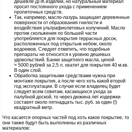
дешевле ДПК изделий, но натуральный материал
просит постоянного ухода с применением
пропиточных средств.
Так, например, масло-лазурь защищает деревянные
поверхности от образования гнилости и
воздействия ультрафиолетовых излучений. Масло
против скольжения по большей части
употребляется для покрытия террасных досок,
расположенных под открытым небом, около
водоемов. Следует отметить, что подобные
препараты не относится к уровню дешевых
удовольствий. Банки защитного масла, ценой
≈ 5000 рублей за 2,5 л. хватит для покрытия 40 м.кв.
В один слой.
Обработка защитными средствами нужна при
монтаже покрытия, а после чего хоть какой второй
год эксплуатации. В случае если владелец будет
следует всем советам, касающихся ухода за
палубной доской, то через дюжина лет издержки
составят около пятнадцать тыс. руб. за один (!)
квадратный метр.
Что касается опорных частей под хоть какое покрытие, то
они также будут быть выполнены из различных
материалов: