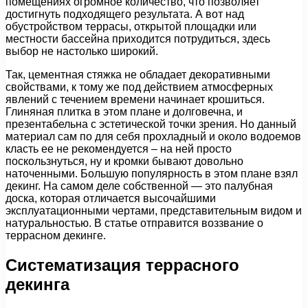
помещениях огромное количество, что позволяет
достигнуть подходящего результата. А вот над
обустройством террасы, открытой площадки или
местности бассейна приходится потрудиться, здесь
выбор не настолько широкий.
Так, цементная стяжка не обладает декоративными
свойствами, к тому же под действием атмосферных
явлений с течением времени начинает крошиться.
Глиняная плитка в этом плане и долговечна, и
презентабельна с эстетической точки зрения. Но данный
материал сам по для себя прохладный и около водоемов
класть ее не рекомендуется – на ней просто
поскользнуться, ну и кромки бывают довольно
наточенными. Большую популярность в этом плане взял
декинг. На самом деле собственной — это палубная
доска, которая отличается высочайшими
эксплуатационными чертами, представительным видом и
натуральностью. В статье отправится воззвание о
террасном декинге.
Систематизация террасного
декинга