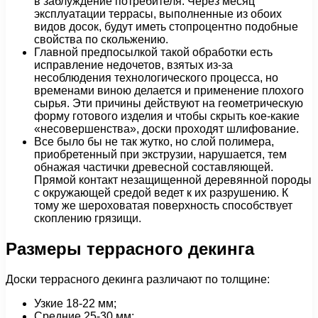
в заблуждение потребителя. Через месяц
эксплуатации террасы, выполненные из обоих
видов досок, будут иметь стопроцентно подобные
свойства по скольжению.
Главной предпосылкой такой обработки есть
исправление недочетов, взятых из-за
несоблюдения технологического процесса, но
временами виною делается и применение плохого
сырья. Эти причины действуют на геометрическую
форму готового изделия и чтобы скрыть кое-какие
«несовершенства», доски проходят шлифование.
Все было бы не так жутко, но слой полимера,
приобретенный при экструзии, нарушается, тем
обнажая частички древесной составляющей.
Прямой контакт незащищенной деревянной породы
с окружающей средой ведет к их разрушению. К
тому же шероховатая поверхность способствует
скоплению грязищи.
Размеры террасного декинга
Доски террасного декинга различают по толщине:
Узкие 18-22 мм;
Средние 25-30 мм;