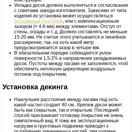
Укладка досок должна выполняться в согласовании
с советами завода-изготовителя. Зависимо от типа
изделия их установка может осуществляться
бесшовным способом
, или с компенсационным
зазором (≈ 4-6 мм) между элементами. Отступ от
стены, ограды и т. д. Должен составлять не меньше
15-20 мм. Не считая этого учитывается и линейное
расширение, так, на хоть какой метр
предусматривается зазор в четыре мм.
В обязательном порядке соблюдается уклон
поверхности 1,5-2% в направлении укладываемых
досок. Пустоты между лагами не заполняются, чтоб
обеспечить неплохую циркуляцию воздушных
потоков под покрытием.
Установка декинга
Наилучшее расстояние между лагами под хоть
какой настил создает 40 см.. Крепеж досок может
быть как сокрытым, так и открытым. Последний
способ присваивает готовому покрытию не очень
симпатичный вид. К тому же эксплуатационные
нагрузки и грунтовые подвижки приводят к
ослаблению завинченных частей, тем головки