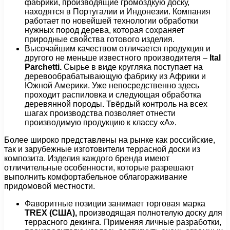
фабрики, производящие громоздкую доску,
находятся в Португалии и Индонезии. Компания
работает по новейшей технологии обработки
нужных пород дерева, которая сохраняет
природные свойства готового изделия.
Высочайшим качеством отличается продукция и
другого не меньше известного производителя –
Ital
Parchetti
.
Сырье в виде кругляка поступает на
деревообрабатывающую фабрику из Африки и
Южной Америки. Уже непосредственно здесь
проходит распиловка и следующая обработка
деревянной породы. Твёрдый контроль на всех
шагах производства позволяет отнести
производимую продукцию к классу «А».
Более широко представлены на рынке как российские,
так и зарубежные изготовители террасной доски из
композита. Изделия каждого бренда имеют
отличительные особенности, которые разрешают
выполнить комфортабельное облагораживание
придомовой местности.
Фаворитные позиции занимает торговая марка
TREX
(США),
производящая полнотелую доску для
террасного декинга. Применяя личные разработки,