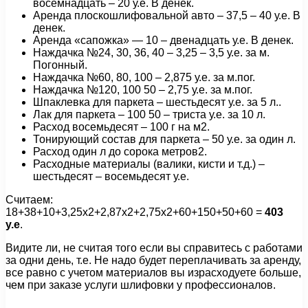
восемнадцать – 20 у.е. В денек.
Аренда плоскошлифовальной авто – 37,5 – 40 у.е. В
денек.
Аренда «сапожка» — 10 – двенадцать у.е. В денек.
Наждачка №24, 30, 36, 40 – 3,25 – 3,5 у.е. за м.
Погонный.
Наждачка №60, 80, 100 – 2,875 у.е. за м.пог.
Наждачка №120, 100 50 – 2,75 у.е. за м.пог.
Шпаклевка для паркета – шестьдесят у.е. за 5 л..
Лак для паркета – 100 50 – триста у.е. за 10 л.
Расход восемьдесят – 100 г на м2.
Тонирующий состав для паркета – 50 у.е. за один л.
Расход один л до сорока метров2.
Расходные материалы (валики, кисти и т.д.) –
шестьдесят – восемьдесят у.е.
Считаем:
18+38+10+3,25х2+2,87х2+2,75х2+60+150+50+60 =
403
у.е
.
Видите ли, не считая того если вы справитесь с работами
за одни день, т.е. Не надо будет переплачивать за аренду,
все равно с учетом материалов вы израсходуете больше,
чем при заказе услуги шлифовки у профессионалов.