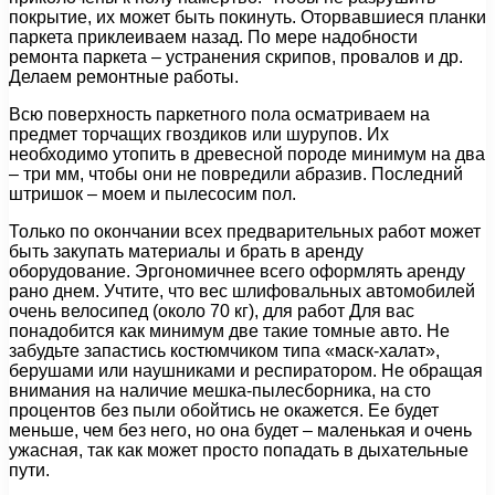
покрытие, их может быть покинуть. Оторвавшиеся планки
паркета приклеиваем назад. По мере надобности
ремонта паркета – устранения скрипов, провалов и др.
Делаем ремонтные работы.
Всю поверхность паркетного пола осматриваем на
предмет торчащих гвоздиков или шурупов. Их
необходимо утопить в древесной породе минимум на два
– три мм, чтобы они не повредили абразив. Последний
штришок – моем и пылесосим пол.
Только по окончании всех предварительных работ может
быть закупать материалы и брать в аренду
оборудование. Эргономичнее всего оформлять аренду
рано днем. Учтите, что вес шлифовальных автомобилей
очень велосипед (около 70 кг), для работ Для вас
понадобится как минимум две такие томные авто. Не
забудьте запастись костюмчиком типа «маск-халат»,
берушами или наушниками и респиратором. Не обращая
внимания на наличие мешка-пылесборника, на сто
процентов без пыли обойтись не окажется. Ее будет
меньше, чем без него, но она будет – маленькая и очень
ужасная, так как может просто попадать в дыхательные
пути.