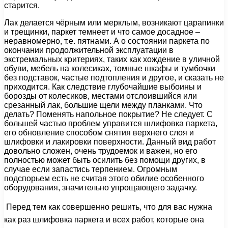
старится.
Лак делается чёрным или мерклым, возникают царапинки
и трещинки, паркет темнеет и что самое досадное –
неравномерно, т.е. пятнами. А о состоянии паркета по
окончании продолжительной эксплуатации в
экстремальных критериях, таких как хождение в уличной
обуви, мебель на колесиках, томные шкафы и тумбочки
без подставок, частые подтопления и другое, и сказать не
приходится. Как следствие глубочайшие выбоины и
борозды от колесиков, местами отслоившийся или
срезанный лак, большие щели между планками. Что
делать? Поменять напольное покрытие? Не следует. С
большей частью проблем управится шлифовка паркета,
его обновление способом снятия верхнего слоя и
шлифовки и лакировки поверхности. Данный вид работ
довольно сложен, очень трудоемок и важен, но его
полностью может быть осилить без помощи других, в
случае если запастись терпением. Огромным
подспорьем есть не считая этого обилие особенного
оборудования, значительно упрощающего задачку.
Перед тем как совершенно решить, что для вас нужна
как раз шлифовка паркета и всех работ, которые она