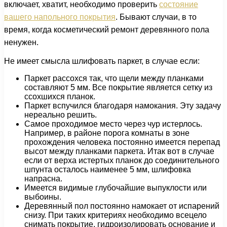
включает, хватит, необходимо проверить
состояние
вашего напольного покрытия
. Бывают случаи, в то
время, когда косметический ремонт деревянного пола
ненужен.
Не имеет смысла шлифовать паркет, в случае если:
Паркет рассохся так, что щели между планками
составляют 5 мм. Все покрытие является сетку из
ссохшихся планок.
Паркет вспучился благодаря намокания. Эту задачу
нереально решить.
Самое проходимое место через чур истерлось.
Например, в районе порога комнаты в зоне
прохождения человека постоянно имеется перепад
высот между планками паркета. Итак вот в случае
если от верха истертых планок до соединительного
шпунта осталось наименее 5 мм, шлифовка
напрасна.
Имеется видимые глубочайшие выпуклости или
выбоины.
Деревянный пол постоянно намокает от испарений
снизу. При таких критериях необходимо всецело
снимать покрытие, гидроизолировать основание и