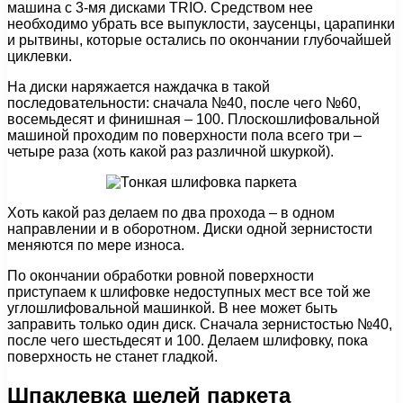
машина с 3-мя дисками TRIO. Средством нее
необходимо убрать все выпуклости, заусенцы, царапинки
и рытвины, которые остались по окончании глубочайшей
циклевки.
На диски наряжается наждачка в такой
последовательности: сначала №40, после чего №60,
восемьдесят и финишная – 100. Плоскошлифовальной
машиной проходим по поверхности пола всего три –
четыре раза (хоть какой раз различной шкуркой).
Хоть какой раз делаем по два прохода – в одном
направлении и в оборотном. Диски одной зернистости
меняются по мере износа.
По окончании обработки ровной поверхности
приступаем к шлифовке недоступных мест все той же
углошлифовальной машинкой. В нее может быть
заправить только один диск. Сначала зернистостью №40,
после чего шестьдесят и 100. Делаем шлифовку, пока
поверхность не станет гладкой.
Шпаклевка щелей паркета