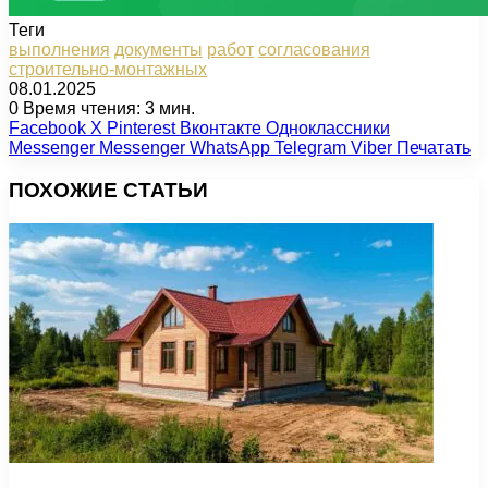
Теги
выполнения
документы
работ
согласования
строительно-монтажных
08.01.2025
0
Время чтения: 3 мин.
Facebook
X
Pinterest
Вконтакте
Одноклассники
Messenger
Messenger
WhatsApp
Telegram
Viber
Печатать
ПОХОЖИЕ СТАТЬИ