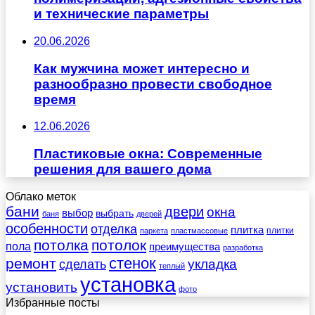
и технические параметры
20.06.2026
Как мужчина может интересно и
разнообразно провести свободное
время
12.06.2026
Пластиковые окна: Современные
решения для вашего дома
Облако меток
бани
двери
окна
выбор
выбрать
баня
дверей
особенности
отделка
плитка
плитки
паркета
пластмассовые
потолка
потолок
пола
преимущества
разработка
стенок
ремонт
укладка
сделать
теплый
установка
установить
фото
Избранные посты