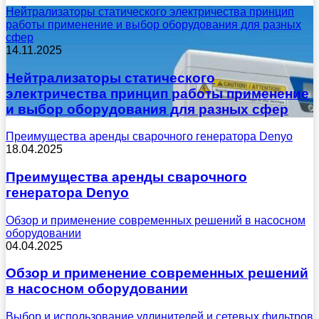
Нейтрализаторы статического электричества принцип
работы применение и выбор оборудования для разных
сфер
14.11.2025
Нейтрализаторы статического
электричества принцип работы применение
и выбор оборудования для разных сфер
Преимущества аренды сварочного генератора Denyo
18.04.2025
Преимущества аренды сварочного
генератора Denyo
Обзор и применение современных решений в насосном
оборудовании
04.04.2025
Обзор и применение современных решений
в насосном оборудовании
Выбор и использование удлинителей и сетевых фильтров