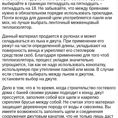
выбирайте в границах пятнадцать на пятнадцать –
пятнадцать на 18. Не забывайте, что между бревнами
нужно в обязательном порядке использовать прокладки.
Почти всегда для данной цели употребляется пакля или
мох, но лучше выбрать ленточный межвенцовый
теплоизолятор.
Данный материал продается в рулонах и может
складываться из льна и джута. При применении его
режут на части определенной длины, укладывают на
поверхность венца и укрепляют его степлером
средством скоб. Благодаря применению для того чтоб
теплоизолятора, процесс укладки значительно
упрощается, так как не надо использовать конопатку,
используемую при утеплении паклей или мхом. В случае
если станете выбирать между льном и джутом,
остановите выбор на джуте.
Дело в том, что в то время, когда строительство гостевого
дома с баней своими руками подходит к концу, джут
прессуется, заполняя собой все щели и накрепко
скрепляя брусья между собой. Не считая этого материал
защищает деревянную породу от воды и сквозняка. Вы
имеете возможность заполнить щели и соединения
сооружения джутовым канатом, что не только лишь даст