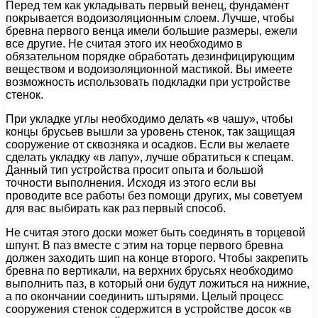
Перед тем как укладывать первый венец, фундамент
покрывается водоизоляционным слоем. Лучше, чтобы
бревна первого венца имели большие размеры, ежели
все другие. Не считая этого их необходимо в
обязательном порядке обработать дезинфицирующим
веществом и водоизоляционной мастикой. Вы имеете
возможность использовать подкладки при устройстве
стенок.
При укладке углы необходимо делать «в чашу», чтобы
концы брусьев вышли за уровень стенок, так защищая
сооружение от сквозняка и осадков. Если вы желаете
сделать укладку «в лапу», лучше обратиться к спецам.
Данный тип устройства просит опыта и большой
точности выполнения. Исходя из этого если вы
проводите все работы без помощи других, мы советуем
для вас выбирать как раз первый способ.
Не считая этого доски может быть соединять в торцевой
шпунт. В паз вместе с этим на торце первого бревна
должен заходить шип на конце второго. Чтобы закрепить
бревна по вертикали, на верхних брусьях необходимо
выполнить паз, в который они будут ложиться на нижние,
а по окончании соединить штырями. Целый процесс
сооружения стенок содержится в устройстве досок «в