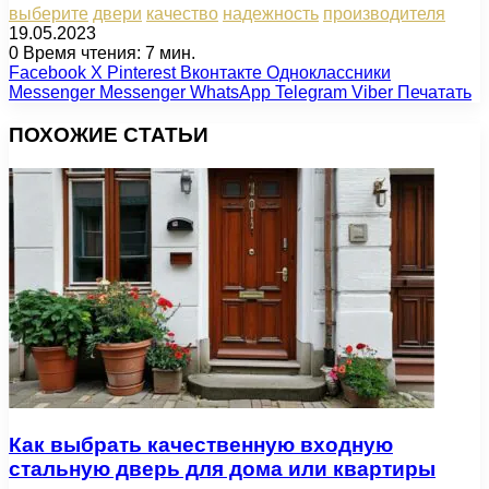
выберите
двери
качество
надежность
производителя
19.05.2023
0
Время чтения: 7 мин.
Facebook
X
Pinterest
Вконтакте
Одноклассники
Messenger
Messenger
WhatsApp
Telegram
Viber
Печатать
ПОХОЖИЕ СТАТЬИ
Как выбрать качественную входную
стальную дверь для дома или квартиры