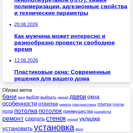
полимеризации, адгезионные свойства
и технические параметры
20.06.2026
Как мужчина может интересно и
разнообразно провести свободное
время
12.06.2026
Пластиковые окна: Современные
решения для вашего дома
Облако меток
бани
двери
окна
выбор
выбрать
баня
дверей
особенности
отделка
плитка
плитки
паркета
пластмассовые
потолка
потолок
пола
преимущества
разработка
стенок
ремонт
укладка
сделать
теплый
установка
установить
фото