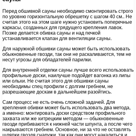
Перед обшивкой сауны необходимо смонтировать строго
по уровню горизонтальную обрешетку с шагом 40 см.. Не
считая этого на этом шаге нужно установить поперечные
каркасы, созданных для грядущего крепления лавок.
Позже делается обивка сауны и над печкой
устанавливается клапан для вентиляции сауны.
Для наружной обшивки сауны может быть использовать
обыкновенные гвозди, так они не раскаливаются, тем не
несут угрозы для обладателей парилки.
Для внутренней отделки сауны лучше всего использовать
профильные доски, наилучше подойдет вагонка из липы
или ольхи. Не считая этого для обшивки сауны
необходимы спец профили с долгим гребнем, не
разрешающие доскам в дальнейшем разойтись.
Сам процесс не есть очень сложной задачей. Для
крепления обивки может быть использовать два метода,
а именно: монтировать доски средством профильного
захвата или же хитрецким методом — обыкновенные
гвозди прибиваются к нижней части шпунта, а после чего
накрываются гребнем. Основное, ни за что не оставлять
шляпки гвоздя снаружи, так как они могут накалиться и