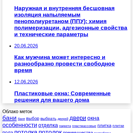
Наружная и внутренняя бесшовная
изоляция напыляемым
пенополиуретаном (ППУ): химия
полимеризации, адгезионные свойства
и технические параметры
20.06.2026
Как мужчина может интересно и
разнообразно провести свободное
время
12.06.2026
Пластиковые окна: Современные
решения для вашего дома
Облако меток
бани
двери
окна
выбор
выбрать
баня
дверей
особенности
отделка
плитка
плитки
паркета
пластмассовые
потолка
потолок
пола
преимущества
разработка