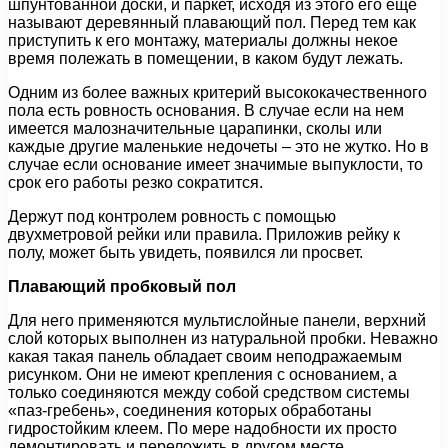
шпунтованной доски, и паркет, исходя из этого его еще
называют деревянный плавающий пол. Перед тем как
приступить к его монтажу, материалы должны некое
время полежать в помещении, в каком будут лежать.
Одним из более важных критерий высококачественного
пола есть ровность основания. В случае если на нем
имеется малозначительные царапинки, сколы или
каждые другие маленькие недочеты – это не жутко. Но в
случае если основание имеет значимые выпуклости, то
срок его работы резко сократится.
Держут под контролем ровность с помощью
двухметровой рейки или правила. Приложив рейку к
полу, может быть увидеть, появился ли просвет.
Плавающий пробковый пол
Для него применяются мультислойные панели, верхний
слой которых выполнен из натуральной пробки. Неважно
какая такая панель обладает своим неподражаемым
рисунком. Они не имеют крепления с основанием, а
только соединяются между собой средством системы
«паз-гребень», соединения которых обработаны
гидростойким клеем. По мере надобности их просто
демонтировать и переложить в другом месте.