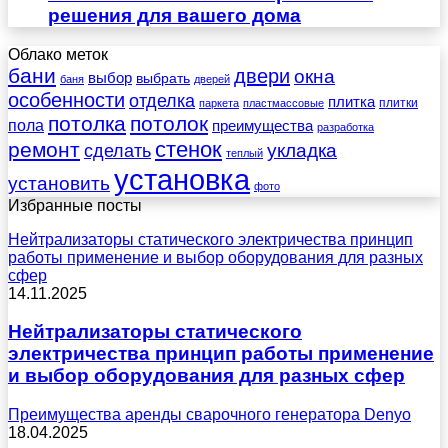
решения для вашего дома
Облако меток
бани
двери
окна
выбор
выбрать
баня
дверей
особенности
отделка
плитка
плитки
паркета
пластмассовые
потолка
потолок
пола
преимущества
разработка
стенок
ремонт
укладка
сделать
теплый
установка
установить
фото
Избранные посты
Нейтрализаторы статического электричества принцип
работы применение и выбор оборудования для разных
сфер
14.11.2025
Нейтрализаторы статического
электричества принцип работы применение
и выбор оборудования для разных сфер
Преимущества аренды сварочного генератора Denyo
18.04.2025