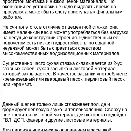
простотой монтажа и низкой ценой материалов. По
окончании ее установки не надо выделять время на
просушку, а может быть слету приступать к финальным
работам.
Не считая этого, в отличие от цементной стяжки, она
имеет маленький вес и может употребляться без нагрузки
на несущие конструкции строения. Единственным ее
недочетом есть низкая гидростойкость, но с данной
неувязкой может быть справиться средством
высококачественных водоизоляционных материалов.
Существенно часто сухая стяжка складывается из 2-ух
главных слоев: сухая засыпка и листовой материал,
который закрывает ее. В качестве засыпки употребляется
кремнеземный или кварцевый песок, перлитовый песок
или керамзит.
Данный шаг не только лишь сглаживает пол, да и
формирует неплохую звуко- и теплоизоляцию. Сверху на
нее крепится листовой материал, для которого подойдет
ГВЛ, ДСП, фанера и другие листовые материалы.
Для пароизоляции между основанием и засыпкой