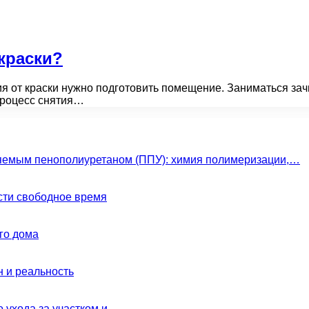
 краски?
я от краски нужно подготовить помещение. Заниматься зачи
 процесс снятия…
яемым пенополиуретаном (ППУ): химия полимеризации,…
сти свободное время
го дома
н и реальность
о ухода за участком и…