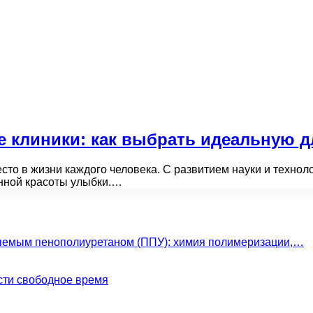
 клиники: как выбрать идеальную д
есто в жизни каждого человека. С развитием науки и техн
нной красоты улыбки.…
яемым пенополиуретаном (ППУ): химия полимеризации,…
сти свободное время