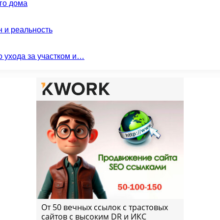
го дома
н и реальность
о ухода за участком и…