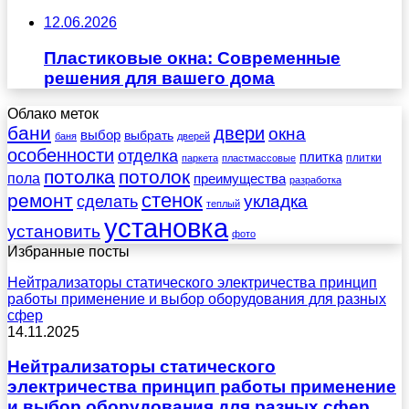
12.06.2026
Пластиковые окна: Современные
решения для вашего дома
Облако меток
бани
двери
окна
выбор
выбрать
баня
дверей
особенности
отделка
плитка
плитки
паркета
пластмассовые
потолка
потолок
пола
преимущества
разработка
стенок
ремонт
укладка
сделать
теплый
установка
установить
фото
Избранные посты
Нейтрализаторы статического электричества принцип
работы применение и выбор оборудования для разных
сфер
14.11.2025
Нейтрализаторы статического
электричества принцип работы применение
и выбор оборудования для разных сфер