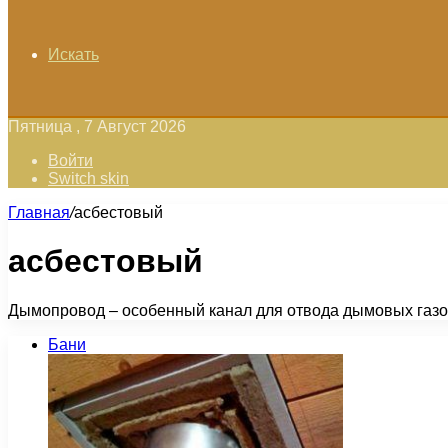
Искать
Пятница , 7 Август 2026
Войти
Switch skin
Главная
/
асбестовый
асбестовый
Дымопровод – особенный канал для отвода дымовых газов 
Бани