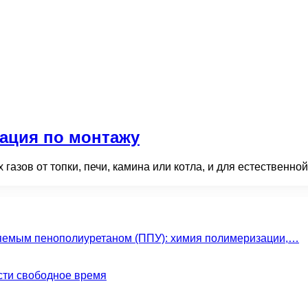
ация по монтажу
зов от топки, печи, камина или котла, и для естественной 
яемым пенополиуретаном (ППУ): химия полимеризации,…
сти свободное время