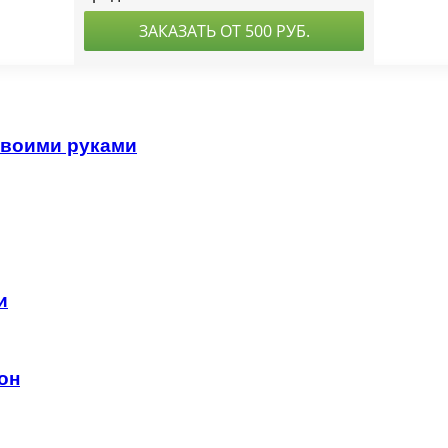
своими руками
и
он