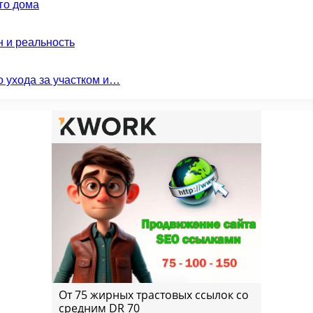
го дома
н и реальность
о ухода за участком и…