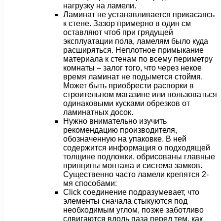
нагрузку на ламели.
Ламинат не устанавливается прикасаясь
к стене. Зазор примерно в один см
оставляют чтоб при грядущей
эксплуатации пола, ламелям было куда
расширяться. Неплотное примыкание
материала к стенам по всему периметру
комнаты – залог того, что через некое
время ламинат не подымется стоймя.
Может быть приобрести распорки в
строительном магазине или пользоваться
одинаковыми кусками обрезков от
ламинатных досок.
Нужно внимательно изучить
рекомендацию производителя,
обозначенную на упаковке. В ней
содержится информация о подходящей
толщине подложки, обрисованы главные
принципы монтажа и система замков.
Существенно часто ламели крепятся 2-
мя способами:
Click соединение подразумевает, что
элементы сначала стыкуются под
необходимым углом, позже заботливо
сдвигаются вдоль паза перед тем, как