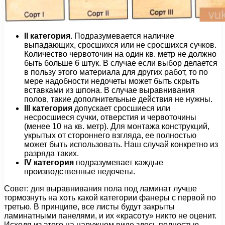
II категория
. Подразумевается наличие
выпадающих, сросшихся или не сросшихся сучков.
Количество червоточин на один кв. метр не должно
быть больше 6 штук. В случае если выбор делается
в пользу этого материала для других работ, то по
мере надобности недочеты может быть скрыть
вставками из шпона. В случае выравнивания
полов, такие дополнительные действия не нужны.
III категория
допускает сросшиеся или
несросшиеся сучки, отверстия и червоточины
(менее 10 на кв. метр). Для монтажа конструкций,
укрытых от стороннего взгляда, ее полностью
может быть использовать. Наш случай конкретно из
разряда таких.
IV категория
подразумевает каждые
производственные недочеты.
Совет: для выравнивания пола под ламинат лучше
тормознуть на хоть какой категории фанеры с первой по
третью. В принципе, все листы будут закрыты
ламинатными панелями, и их «красоту» никто не оценит.
Исходя из этого на наружном виде здесь полностью