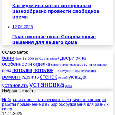
Как мужчина может интересно и
разнообразно провести свободное
время
12.06.2026
Пластиковые окна: Современные
решения для вашего дома
Облако меток
бани
двери
окна
выбор
выбрать
баня
дверей
особенности
отделка
плитка
плитки
паркета
пластмассовые
потолка
потолок
пола
преимущества
разработка
стенок
ремонт
укладка
сделать
теплый
установка
установить
фото
Избранные посты
Нейтрализаторы статического электричества принцип
работы применение и выбор оборудования для разных
сфер
14.11.2025