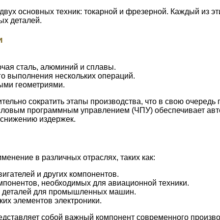
двух основных техник: токарной и фрезерной. Каждый из э
ых деталей.
и
чая сталь, алюминий и сплавы.
о выполнения нескольких операций.
ными геометриями.
ительно сократить этапы производства, что в свою очеред
исловым программным управлением (ЧПУ) обеспечивает ав
и снижению издержек.
енение в различных отраслях, таких как:
игателей и других компонентов.
мпонентов, необходимых для авиационной техники.
и деталей для промышленных машин.
ких элементов электроники.
едставляет собой важный компонент современного произво