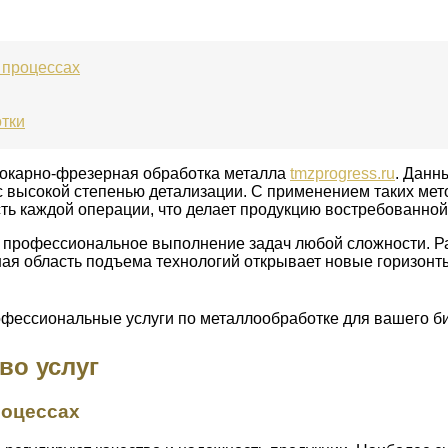
 процессах
тки
токарно-фрезерная обработка металла
tmzprogress.ru
. Данн
 высокой степенью детализации. С применением таких мето
ь каждой операции, что делает продукцию востребованной
 профессиональное выполнение задач любой сложности. Ра
ная область подъема технологий открывает новые горизонт
во услуг
роцессах