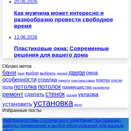
20.06.2026
Как мужчина может интересно и
разнообразно провести свободное
время
12.06.2026
Пластиковые окна: Современные
решения для вашего дома
Облако меток
бани
двери
окна
выбор
выбрать
баня
дверей
особенности
отделка
плитка
плитки
паркета
пластмассовые
потолка
потолок
пола
преимущества
разработка
стенок
ремонт
укладка
сделать
теплый
установка
установить
фото
Избранные посты
Нейтрализаторы статического электричества принцип
работы применение и выбор оборудования для разных
сфер