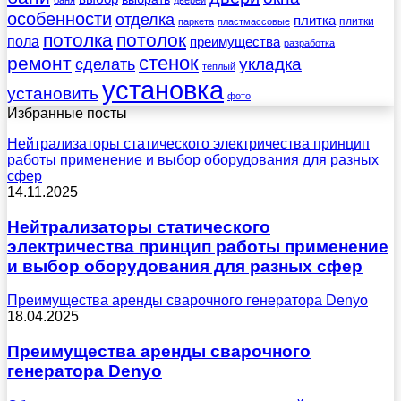
особенности
отделка
плитка
плитки
паркета
пластмассовые
потолка
потолок
пола
преимущества
разработка
стенок
ремонт
укладка
сделать
теплый
установка
установить
фото
Избранные посты
Нейтрализаторы статического электричества принцип
работы применение и выбор оборудования для разных
сфер
14.11.2025
Нейтрализаторы статического
электричества принцип работы применение
и выбор оборудования для разных сфер
Преимущества аренды сварочного генератора Denyo
18.04.2025
Преимущества аренды сварочного
генератора Denyo