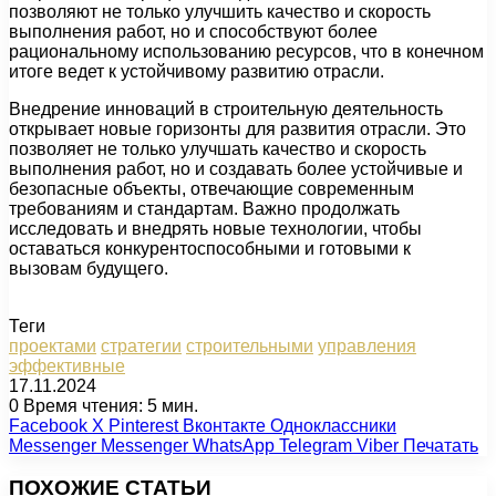
позволяют не только улучшить качество и скорость
выполнения работ, но и способствуют более
рациональному использованию ресурсов, что в конечном
итоге ведет к устойчивому развитию отрасли.
Внедрение инноваций в строительную деятельность
открывает новые горизонты для развития отрасли. Это
позволяет не только улучшать качество и скорость
выполнения работ, но и создавать более устойчивые и
безопасные объекты, отвечающие современным
требованиям и стандартам. Важно продолжать
исследовать и внедрять новые технологии, чтобы
оставаться конкурентоспособными и готовыми к
вызовам будущего.
Теги
проектами
стратегии
строительными
управления
эффективные
17.11.2024
0
Время чтения: 5 мин.
Facebook
X
Pinterest
Вконтакте
Одноклассники
Messenger
Messenger
WhatsApp
Telegram
Viber
Печатать
ПОХОЖИЕ СТАТЬИ