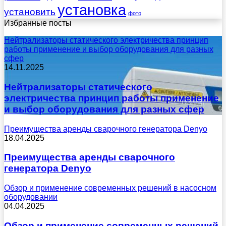
установка
установить
фото
Избранные посты
Нейтрализаторы статического электричества принцип
работы применение и выбор оборудования для разных
сфер
14.11.2025
Нейтрализаторы статического
электричества принцип работы применение
и выбор оборудования для разных сфер
Преимущества аренды сварочного генератора Denyo
18.04.2025
Преимущества аренды сварочного
генератора Denyo
Обзор и применение современных решений в насосном
оборудовании
04.04.2025
Обзор и применение современных решений