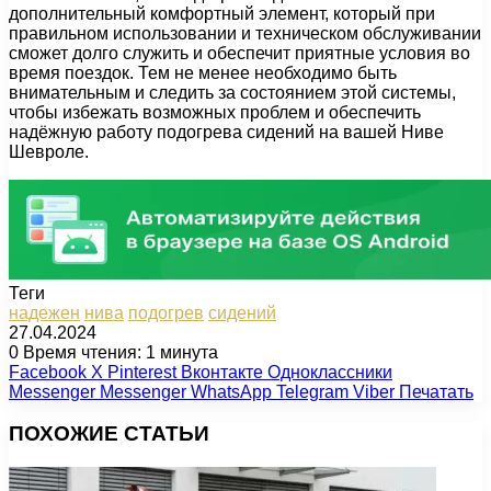
дополнительный комфортный элемент, который при
правильном использовании и техническом обслуживании
сможет долго служить и обеспечит приятные условия во
время поездок. Тем не менее необходимо быть
внимательным и следить за состоянием этой системы,
чтобы избежать возможных проблем и обеспечить
надёжную работу подогрева сидений на вашей Ниве
Шевроле.
Теги
надежен
нива
подогрев
сидений
27.04.2024
0
Время чтения: 1 минута
Facebook
X
Pinterest
Вконтакте
Одноклассники
Messenger
Messenger
WhatsApp
Telegram
Viber
Печатать
ПОХОЖИЕ СТАТЬИ