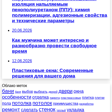
изоляция напыляемым
пенополиуретаном (ППУ): химия
полимеризации, адгезионные свойства
и технические параметры
20.06.2026
Как мужчина может интересно и
разнообразно провести свободное
время
12.06.2026
Пластиковые окна: Современные
решения для вашего дома
Облако меток
бани
двери
окна
выбор
выбрать
баня
дверей
особенности
отделка
плитка
плитки
паркета
пластмассовые
потолка
потолок
пола
преимущества
разработка
стенок
ремонт
укладка
сделать
теплый