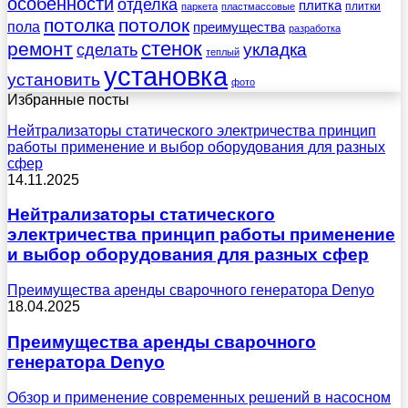
особенности
отделка
плитка
плитки
паркета
пластмассовые
потолка
потолок
пола
преимущества
разработка
стенок
ремонт
укладка
сделать
теплый
установка
установить
фото
Избранные посты
Нейтрализаторы статического электричества принцип
работы применение и выбор оборудования для разных
сфер
14.11.2025
Нейтрализаторы статического
электричества принцип работы применение
и выбор оборудования для разных сфер
Преимущества аренды сварочного генератора Denyo
18.04.2025
Преимущества аренды сварочного
генератора Denyo
Обзор и применение современных решений в насосном